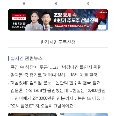
0
0
0
5
/
5
한경지면 구독신청
실시간
관련뉴스
폭염 속 심장이 '두근'…그냥 넘겼다간 돌연사 위험
말다툼 중 흉기로 '어머니 살해'…18세 아들 결국
"X돌았네" 김희철 분노…논란의 현수막 결국 철거
김원훈 주식 1억8천 올인했는데…현실은 '-2,400만원'
내연녀에게 2억8000만원 연봉까지…논란 또 터졌다
"오래 참았죠? 자, 오늘이 그날이에요.."