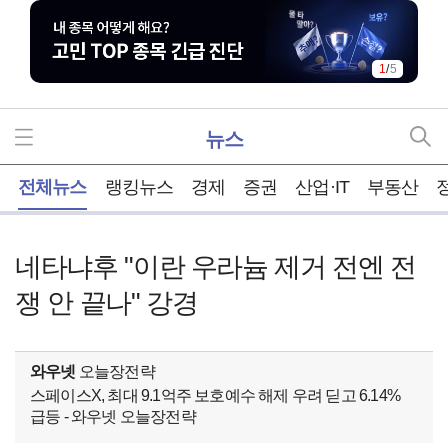
1
/
5
뉴스
홈
전체뉴스
랭킹뉴스
경제
증권
산업·IT
부동산
네타냐후 "이란 우라늄 제거 전엔 전
쟁 안 끝나" 강경
와우넷
오늘장전략
스페이스X, 최대 9.1억주 보호예수 해제 우려 딛고 6.14%
급등 - 와우넷 오늘장전략