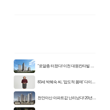
"로얄층 터졌다! 이천 대원칸타빌 잔
여세대 긴급 공개"
83세 박혜숙 씨, ‘압도적 몸매’ 다이어
트 신 등극
천안아산 아파트값 난리났다! 20년
전 분양가..