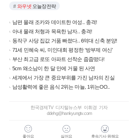
와우넷
오늘장전략
남편 몰래 조카와 데이트한 여성.. 충격!
아내 몰래 처형과 목욕한 남자.. 충격!
동작구 사당 집값 거품 빠졌다.. 6억대 신축 분양!
71세 민혜숙 씨, 미인대회 평정한 ‘방부제 여신’
부산 최고급 로또 아파트 선착순 줍줍떴다!
5cm 왜소남이 한 달 만에 거물 된 사연
세계에서 가장 큰 중요부위를 가진 남자의 진실
남성활력에 좋은 음식 2위는 마늘, 1위는OO..
한국경제TV 디지털뉴스부 이휘경 기자
ddehg@hankyungtv.com
좋아요
싫어요
후속기사 원해요