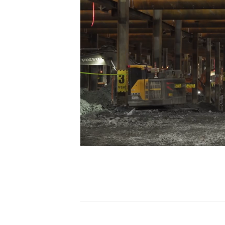
[할인50%] 한·미 투자 올인원 클래스
해외증시