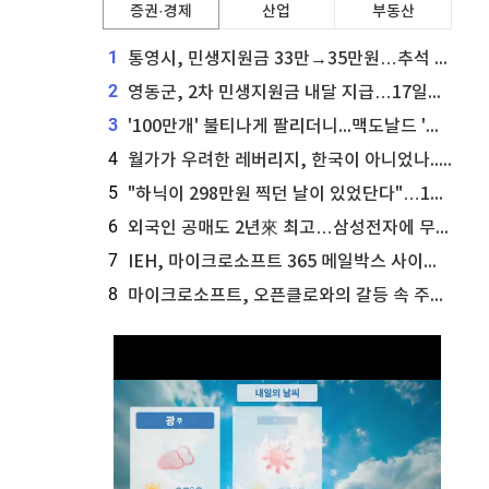
증권·경제
산업
부동산
1
통영시, 민생지원금 33만→35만원…추석 전 푼다
2
영동군, 2차 민생지원금 내달 지급…17일부터 신청 접수
3
'100만개' 불티나게 팔리더니...맥도날드 '충주찰옥수수버거' 돌연 판매 종료
4
월가가 우려한 레버리지, 한국이 아니었나...'상황 인식' 못한 아셴브레너의 추락
5
"하닉이 298만원 찍던 날이 있었단다"…100만 클릭 '전래동화' 정체
6
외국인 공매도 2년來 최고…삼성전자에 무슨일이 [B급기자의 B급리포트]
7
IEH, 마이크로소프트 365 메일박스 사이버보안 사고 조사 착수
8
마이크로소프트, 오픈클로와의 갈등 속 주가 상승