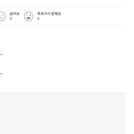
싫어요
후속기사 원해요
0
0
 무슨 일
아내 가출하자 성매매女 불러 음주, 아들 살해한 30대
김원훈 주식 1억8천 올인했는데…현실은 '-2,400만원'
'비상'