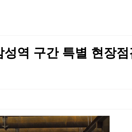
TV홈
무료방송
전체뉴스
…"잠재적 뇌물"
증권
파트너스
경제
종목핫라인
추천 상
산업
경제
오늘의 
정치
생활경제
수익후기
국제
기업·CEO
이벤트
칼럼·연재
포트>
 삼성역 구간 특별 현장점
특집방송
지지 않겠다"
전체 프로그램
지지 않겠다"
채널/편성
지역별채널
)
편성표