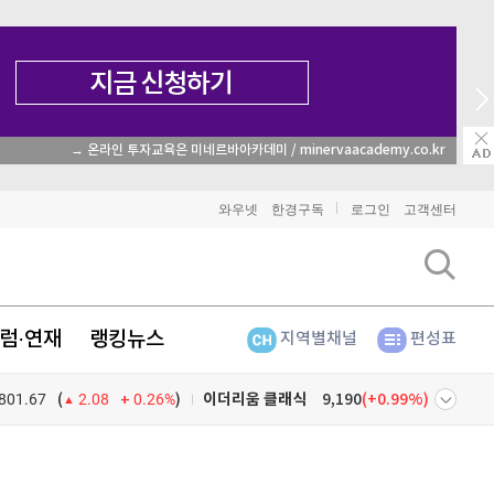
→ 온라인 투자교육은 미네르바아카데미 / minervaacademy.co.kr
와우넷
한경구독
로그인
고객센터
럼·연재
랭킹뉴스
지역별채널
편성표
801.67
0.26%
)
비트코인
91,400,000
(
-0.48%
)
(
2.08
이더리움
2,704,000
(
-0.37%
)
넷
주식창