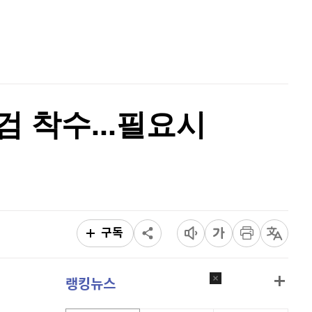
리플
1,470
(
-1.1%
)
홈
AI추천
비트코인 캐시
303,000
(
0.23%
)
품
마켓이슈
특징주
이벤트
이오스
896
(
-0.45%
)
비트코인 골드
1,313
(
-763.82%
)
검 착수...필요시
퀀텀
919
(
-0.11%
)
이더리움 클래식
9,190
(
0.99%
)
비트코인
91,400,000
(
-0.48%
)
구독
랭킹뉴스