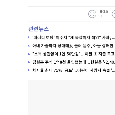
좋아요
0
관련뉴스
'패러디 여왕' 이수지 "제 불찰이자 책임" 사과,
"소득 상관없이 1인 50만원"…이달 초 지급 목표
치사율 최대 75% '공포'…어린이 사망자 속출 