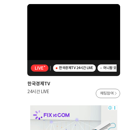
한국경제TV 24시간 LIVE
머니팜 모닝라이브 -
한국경제TV
24시간 LIVE
채팅참여