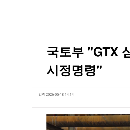
한국경제TV
뉴스홈
美민주, 트럼프 측에 30억원 건넨 韓기업 정조준
머니팜 모닝라이브
증권
굿모닝 작전
금융
[포토+] 박정민, '멋짐 가득한 모습~'
오늘장 뭐사지?
부동산
"나야, '흑백요리사' 시즌3"
[오후5시] 뉴스플러스
사회
온로드 (ON ROAD) 인사이트
글로벌경제
[온에어] 주식, 알아야번다 <박문환의 스페셜 리
국토부 "GTX
랭킹뉴스
美진보 좌장 샌더스, 한국계 주지사 후보에 "공개
시정명령"
美진보 좌장 샌더스, 한국계 주지사 후보에 "공개
미네르바아카데미
증권 데이터
입력
2026-05-18 14:14
스페셜강의
특징주 뉴스
투자/재테크
매매신호 (랭킹100
부동산/세무
투자분석
산업
국내증시
[모집-3기-] 돈버는 트레이딩 투자 북클럽
환율