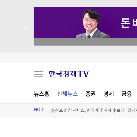
 꽝 없는 룰렛 이벤트
뉴스홈
전체뉴스
증권
경제
금융
HOT
美진보 좌장 샌더스, 한국계 주지사 후보에 "공개
시리아 수도 외곽서 미니버스 폭발…"3명 사망"
ON AIR
뉴스
美FCC "中로봇 수입규제는 美제조업 장려·안보위