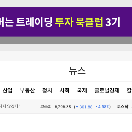
뉴스
산업
부동산
정치
사회
국제
글로벌경제
칼
지지 않겠다"
코스피
6,296.38
4.58%
)
코스닥
(
301.88
TV프로그램
와우
험 대응 목적"