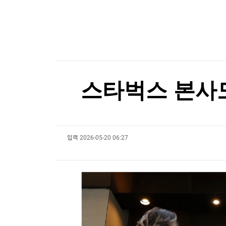
한국경제TV
뉴스홈
[온에어] 주식, 알아야번다 <김민재의 하이테크 
머니팜 모닝라이브
증권
굿모닝 작전
금융
모녀 숨지게 한 차량 돌진…아프간 난민, 독일서 
오늘장 뭐사지?
부동산
모녀 숨지게 한 차량 돌진…아프간 난민, 독일서 
[오후5시] 뉴스플러스
사회
온로드 (ON ROAD) 인사이트
글로벌경제
스타벅스 본사도
랭킹뉴스
입력
2026-05-20 06:27
미네르바아카데미
증권 데이터
스페셜강의
특징주 뉴스
투자/재테크
매매신호 (랭킹100
부동산/세무
투자분석
산업
국내증시
[모집-3기-] 돈버는 트레이딩 투자 북클럽
환율