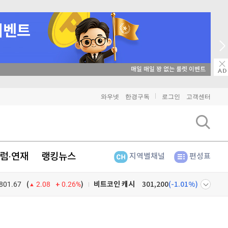
매일 매일 꽝 없는 룰렛 이벤트
와우넷
한경구독
로그인
고객센터
비트코인
91,376,000
(
-0.32%
)
이더리움
2,703,000
(
1.31%
)
럼·연재
랭킹뉴스
지역별채널
편성표
리플
1,481
(
-2.28%
)
801.67
0.26%
)
비트코인 캐시
301,200
(
-1.01%
)
(
2.08
이오스
896
(
-0.45%
)
넷
주식창