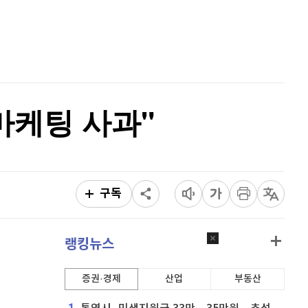
비트코인 골드
1,313
(
-763.82%
)
홈
AI추천
퀀텀
920
(
0.88%
)
품
마켓이슈
특징주
이벤트
이더리움 클래식
9,060
(
-1.74%
)
비트코인
91,376,000
(
-0.32%
)
 마케팅 사과"
구독
랭킹뉴스
증권·경제
산업
부동산
1