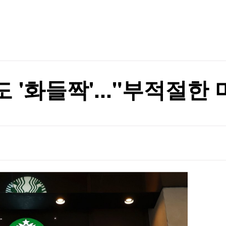
TV홈
무료방송
전체뉴스
하이리턴>
증권
파트너스
경제
종목핫라인
추천 상
산업
종신형
경제
오늘의 
정치
종신형
생활경제
수익후기
국제
기업·CEO
이벤트
칼럼·연재
 '화들짝'..."부적절한
특집방송
전체 프로그램
채널/편성
지역별채널
)
편성표