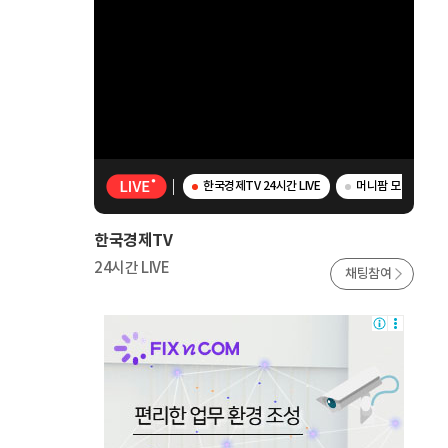
한국경제TV 24시간 LIVE
머니팜 모닝라이브 -
한국경제TV
24시간 LIVE
채팅참여