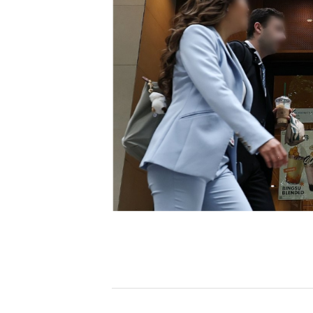
[할인50%] 한·미 투자 올인원 클래스
해외증시