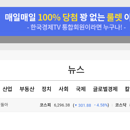
뉴스
종신형
색(종합)
산업
부동산
정치
사회
국제
글로벌경제
칼
밑돌아
코스피
6,296.38
4.58%
)
코스닥
(
301.88
TV프로그램
와우