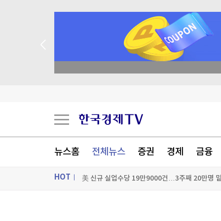
academy.co.kr
모녀 숨지게 한 차량 돌진…아프간 난민, 독일서 
미얀마 대통령, 태국 방문…아세안과 관계 개선 모
뉴스홈
전체뉴스
증권
경제
금융
[그래픽] SK하이닉스 5~6일 주가 추이
HOT
美 신규 실업수당 19만9000건…3주째 20만명 
[포토+] 박정민, '멋짐 가득한 모습~'
ON AIR
뉴스
"나야, '흑백요리사' 시즌3"