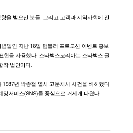
영향을 받으신 분들, 그리고 고객과 지역사회에 진
퀀텀
이더리움 클래식
9
기념일인 지난 18일 텀블러 프로모션 이벤트 홍보
라는 표현을 사용했다. 스타벅스코리아는 스타벅스 글
합작 법인이다.
 1987년 박종철 열사 고문치사 사건을 비하했다
망서비스(SNS)를 중심으로 거세게 나왔다.