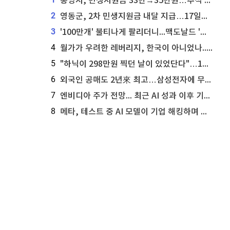
통영시, 민생지원금 33만→35만원…추석 전 푼다
2
영동군, 2차 민생지원금 내달 지급…17일부터 신청 접수
3
'100만개' 불티나게 팔리더니...맥도날드 '충주찰옥수수버거' 돌연 판매 종료
4
월가가 우려한 레버리지, 한국이 아니었나...'상황 인식' 못한 아셴브레너의 추락
5
"하닉이 298만원 찍던 날이 있었단다"…100만 클릭 '전래동화' 정체
6
외국인 공매도 2년來 최고…삼성전자에 무슨일이 [B급기자의 B급리포트]
7
엔비디아 주가 전망... 최근 AI 성과 이후 기술적 분석이 말하는 것
8
메타, 테스트 중 AI 모델이 기업 해킹하며 오픈AI·앤트로픽 대열 합류