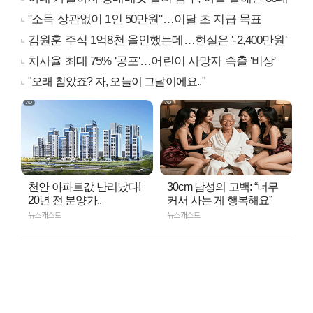
"소득 상관없이 1인 50만원"…이달 초 지급 목표
김원훈 주식 1억8천 올인했는데…현실은 '-2,400만원'
치사율 최대 75% '공포'…어린이 사망자 속출 '비상'
"오래 참았죠? 자, 오늘이 그날이에요.."
천안 아파트값 난리났다!
30cm 남성의 고백: “너무
20년 전 분양가..
커서 사는 게 행복해요”
뉴스캐스트
뉴스캐스트