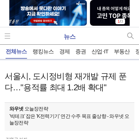
1
/
3
뉴스
홈
전체뉴스
랭킹뉴스
경제
증권
산업·IT
부동산
서울시, 도시정비형 재개발 규제 푼
다…"용적률 최대 1.2배 확대"
와우넷
오늘장전략
'빅테크' 잡은 'K전력기기' 연간 수주 목표 줄상향 - 와우넷 오
늘장전략