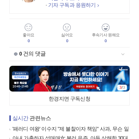
기자 구독과 응원하기
좋아요
싫어요
후속기사 원해요
0
0
0
건의 댓글
0
3
/
3
한경지면 구독신청
실시간
관련뉴스
'패러디 여왕' 이수지 "제 불찰이자 책임" 사과, 무슨 일
아내 가출하자 성매매女 불러 음주, 아들 살해한 30대