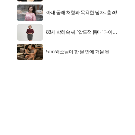
아내 몰래 처형과 목욕한 남자.. 충격!
83세 박혜숙 씨, ‘압도적 몸매’ 다이어
트 신 등극
5cm 왜소남이 한 달 만에 거물 된 사
연