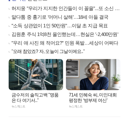
허지웅 "우리가 지지한 인간들이 이 꼴을"...또 소신 발언
말다툼 중 흉기로 '어머니 살해'…18세 아들 결국
"소득 상관없이 1인 50만원"…이달 초 지급 목표
김원훈 주식 1억8천 올인했는데…현실은 '-2,400만원'
"우리 애 사진 왜 적어요?" 민원 폭발…세상이 어쩌다
"오래 참았죠? 자, 오늘이 그날이에요.."
금수저의 솔직고백 "명품
71세 민혜숙 씨, 미인대회
은 다 여기서.."
평정한 ‘방부제 여신’
뉴스캐스트
뉴스캐스트