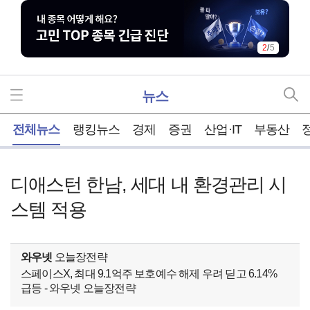
2
/
5
뉴스
홈
전체뉴스
랭킹뉴스
경제
증권
산업·IT
부동산
디애스턴 한남, 세대 내 환경관리 시
스템 적용
와우넷
오늘장전략
스페이스X, 최대 9.1억주 보호예수 해제 우려 딛고 6.14%
급등 - 와우넷 오늘장전략