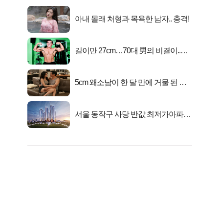
아내 몰래 처형과 목욕한 남자.. 충격!
길이만 27cm…70대 男의 비결이..충
격!
5cm 왜소남이 한 달 만에 거물 된 사
연
서울 동작구 사당 반값 최저가아파트
마지막...