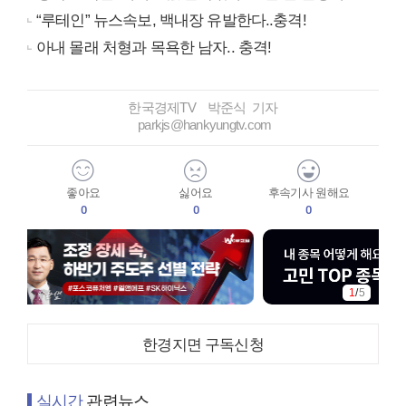
“루테인” 뉴스속보, 백내장 유발한다..충격!
아내 몰래 처형과 목욕한 남자.. 충격!
한국경제TV 박준식 기자
parkjs@hankyungtv.com
좋아요
싫어요
후속기사 원해요
0
0
0
1
/
5
한경지면 구독신청
실시간
관련뉴스