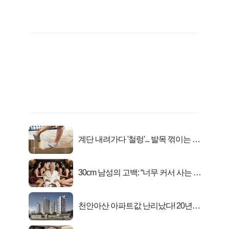
계단 내려가다 '철렁'... 발목 꺾이는 이
유
30cm 남성의 고백: “너무 커서 사는 게
행복해요”
천안아산 아파트값 난리났다! 20년
전 분양가..