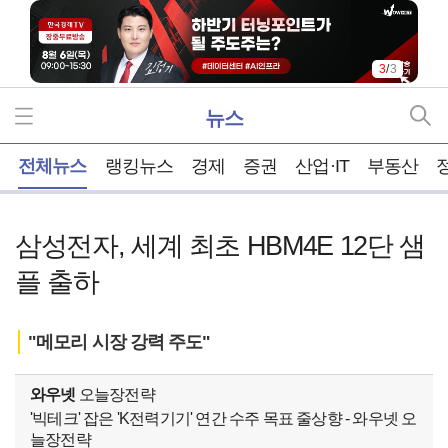
3
/
3
뉴스
홈
전체뉴스
랭킹뉴스
경제
증권
산업·IT
부동산
삼성전자, 세계 최초 HBM4E 12단 샘
플 출하
"메모리 시장 강력 주도"
와우넷
오늘장전략
'빅테크' 잡은 'K전력기기' 연간 수주 목표 줄상향 - 와우넷 오
늘장전략