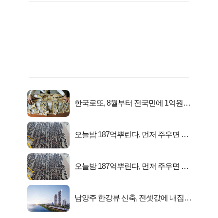
한국로또, 8월부터 전국민에 1억원씩
준다
오늘밤 187억뿌린다, 먼저 주우면 최
대1억..!
오늘밤 187억뿌린다, 먼저 주우면 최
대1억..!
남양주 한강뷰 신축, 전셋값에 내집마
련!