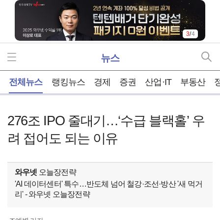
3
/
4
뉴스
홈
전체뉴스
랭킹뉴스
경제
증권
산업·IT
부동산
276조 IPO 줄대기…‘수급 블랙홀’ 우
려 접어도 되는 이유
와우넷
오늘장전략
'AI 데이터센터' 특수…반도체 넘어 철강·조선·방산 '새 먹거
리' - 와우넷 오늘장전략