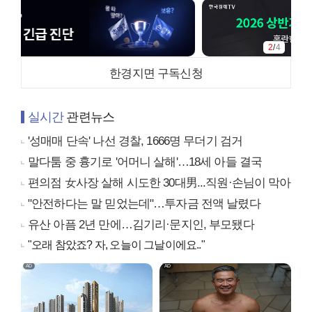
2
/
4
한경지면 구독신청
실시간
관련뉴스
'성매매 단속' 나선 경찰, 1666명 무더기 검거
말다툼 중 흉기로 '어머니 살해'…18세 아들 결국
편의점 女사장 살해 시도한 30대男...직원·손님이 막아
"안전하다는 말 믿었는데"…투자금 전액 날렸다
유산 아픔 2년 만에…김기리·문지인, 부모됐다
"오래 참았죠? 자, 오늘이 그날이에요.."