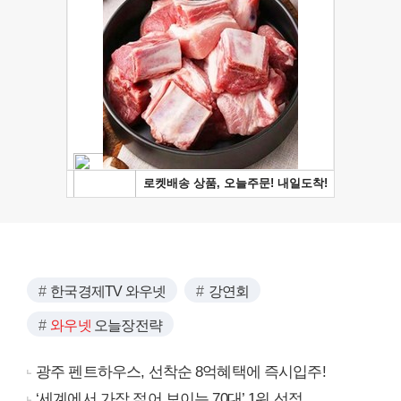
한국경제TV 와우넷
강연회
와우넷
오늘장전략
광주 펜트하우스, 선착순 8억혜택에 즉시입주!
‘세계에서 가장 젊어 보이는 70대’ 1위 선정…