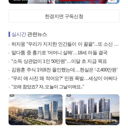
한경지면 구독신청
실시간
관련뉴스
허지웅 "우리가 지지한 인간들이 이 꼴을"...또 소신 발언
말다툼 중 흉기로 '어머니 살해'…18세 아들 결국
"소득 상관없이 1인 50만원"…이달 초 지급 목표
김원훈 주식 1억8천 올인했는데…현실은 '-2,400만원'
"우리 애 사진 왜 적어요?" 민원 폭발…세상이 어쩌다
"오래 참았죠? 자, 오늘이 그날이에요.."