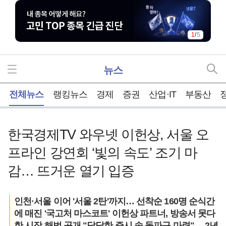
1
/
5
뉴스
홈
전체뉴스
랭킹뉴스
경제
증권
산업·IT
부동산
한국경제TV 와우넷 이헌상, 서울 오
프라인 강연회 ‘빛의 속도’ 조기 마
감… 뜨거운 열기 입증
인천·서울 이어 '서울 2탄'까지… 선착순 160명 순식간
에 매진 '국고처 마스코트' 이헌상 파트너, 방송서 못다
한 시장 해법 공개 "답답한 증시 속 돌파구 마련"… 2년