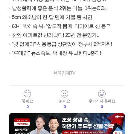
남성활력에 좋은 음식 2위는 마늘, 1위는OO..
5cm 왜소남이 한 달 만에 거물 된 사연
83세 박혜숙 씨, ‘압도적 몸매’ 다이어트 신 등극
천안 아파트값 난리났다! 20년 전 분양가..
“빚 없애라” 신용등급 상관없이 정부서 2억지원!
“루테인” 뉴스속보, 백내장 유발한다..충격!
한국경제TV
좋아요
싫어요
후속기사 원해요
0
0
0
5
/
5