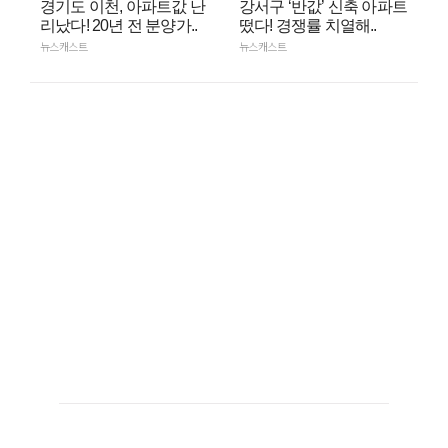
경기도 이천, 아파트값 난
강서구 ‘반값’ 신축 아파트
리났다! 20년 전 분양가..
떴다! 경쟁률 치열해..
뉴스캐스트
뉴스캐스트