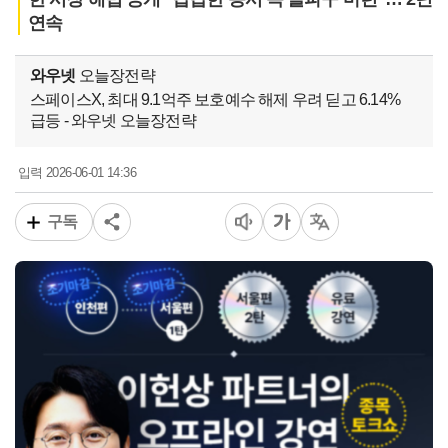
연속
와우넷
오늘장전략
스페이스X, 최대 9.1억주 보호예수 해제 우려 딛고 6.14%
급등 - 와우넷 오늘장전략
2026-06-01 14:36
입력
구독