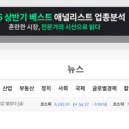
뉴스
산업
부동산
정치
사회
국제
글로벌경제
칼
이베이항 점검
코스피
6,242.01
0.86%
)
코스닥
(
54.37
"여름휴가 가세요" 보너스 '팍팍'…인재 잡으려 지갑 열었다 [글로벌 pick]
TV프로그램
와우
더샵 신길센트럴시티, 조합원 취소분 67세대 일반분양 진행…18일부터 청약 개시