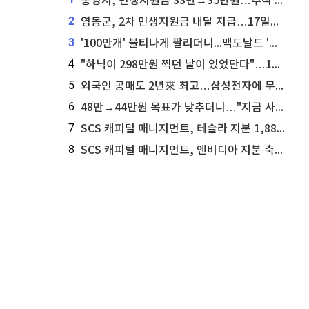
통영시, 민생지원금 33만→35만원…추석 전 푼다
2
영동군, 2차 민생지원금 내달 지급…17일부터 신청 접수
3
'100만개' 불티나게 팔리더니...맥도날드 '충주찰옥수수버거' 돌연 판매 종료
4
"하닉이 298만원 찍던 날이 있었단다"…100만 클릭 '전래동화' 정체
5
외국인 공매도 2년來 최고…삼성전자에 무슨일이 [B급기자의 B급리포트]
6
48만→44만원 목표가 낮추더니…"지금 사라, 70% 오른다"는 종목
7
SCS 캐피털 매니지먼트, 테슬라 지분 1,889주 추가 매수
8
SCS 캐피털 매니지먼트, 엔비디아 지분 축소...8,590주 매도