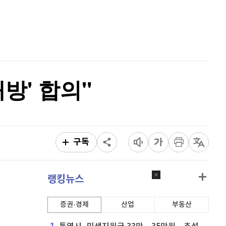
리플
1,456
(
-2.1%
)
홈
AI추천
비트코인 캐시
301,400
(
-0.3%
)
품
마켓이슈
특징주
이벤트
이오스
896
(
-0.45%
)
비트코인 골드
1,313
(
-763.82%
)
방' 합의"
퀀텀
916
(
-0.44%
)
이더리움 클래식
9,185
(
0.93%
)
비트코인
91,013,000
(
-0.91%
)
구독
랭킹뉴스
증권·경제
산업
부동산
1