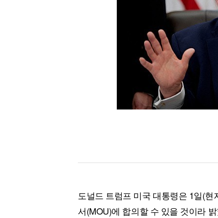
[할인50%] 한·미 투자 올인원 클래스
해외증시
도널드 트럼프 미국 대통령은 1일(현
서(MOU)에 합의할 수 있을 것이라 밝