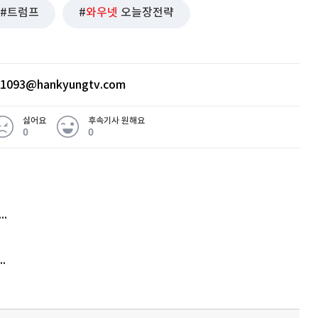
트럼프
와우넷
오늘장전략
ht1093@hankyungtv.com
싫어요
후속기사 원해요
0
0
 무슨 일
아내 가출하자 성매매女 불러 음주, 아들 살해한 30대
김원훈 주식 1억8천 올인했는데…현실은 '-2,400만원'
'비상'