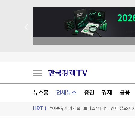
 꽝 없는 룰렛 이벤트
뉴스홈
전체뉴스
증권
경제
금융
HOT
대만총통, '中침공대비' 연례 군사훈련 시찰…타
ON AIR
뉴스