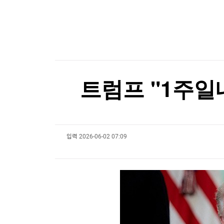
한국경제TV
뉴스홈
국민의힘 윤리위원 2명 사퇴 의사…"위원장도 물
머니팜 모닝라이브
증권
굿모닝 작전
금융
[포토+] 박정민, '멋짐 가득한 모습~'
오늘장 뭐사지?
부동산
"나야, '흑백요리사' 시즌3"
[오후5시] 뉴스플러스
사회
온로드 (ON ROAD) 인사이트
글로벌경제
[온에어] 마켓인사이트
트럼프 "1주일
랭킹뉴스
대만총통, '中침공대비' 연례 군사훈련 시찰…타
대만총통, '中침공대비' 연례 군사훈련 시찰…타
입력
2026-06-02 07:09
미네르바아카데미
증권 데이터
스페셜강의
특징주 뉴스
투자/재테크
매매신호 (랭킹100
부동산/세무
투자분석
산업
국내증시
[모집-3기-] 돈버는 트레이딩 투자 북클럽
환율