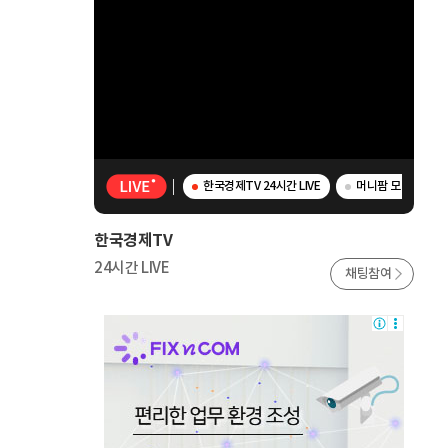
한국경제TV 24시간 LIVE
머니팜 모닝라이브 
한국경제TV
24시간 LIVE
채팅참여