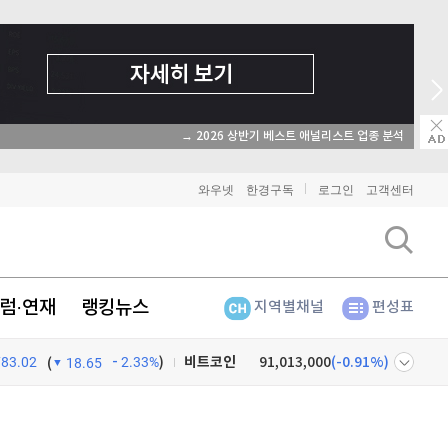
→ 2026 상반기 베스트 애널리스트 업종 분석
와우넷
한경구독
로그인
고객센터
럼·연재
랭킹뉴스
지역별채널
편성표
783.02
2.33%
)
비트코인
91,013,000
(
-0.91%
)
(
18.65
이더리움
2,690,000
(
-0.9%
)
넷
주식창