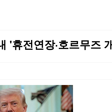
TV홈
무료방송
전체뉴스
러나야"
증권
파트너스
경제
종목핫라인
추천 상
산업
경제
오늘의 
정치
생활경제
수익후기
국제
기업·CEO
이벤트
칼럼·연재
내 '휴전연장·호르무즈 개
특집방송
이베이항 점검
전체 프로그램
이베이항 점검
채널/편성
지역별채널
)
편성표