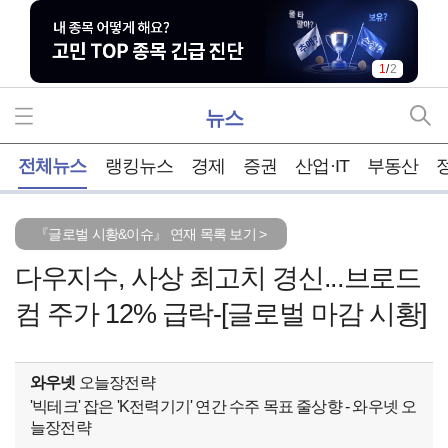
2
/
2
뉴스
홈
전체뉴스
랭킹뉴스
경제
증권
산업·IT
부동산
『글로벌 시황&이슈』 연재 목록 보기 >
다우지수, 사상 최고치 경신...브로드
컴 주가 12% 급락-[글로벌 마감 시황]
와우넷
오늘장전략
'빅테크' 잡은 'K전력기기' 연간 수주 목표 줄상향 - 와우넷 오
늘장전략