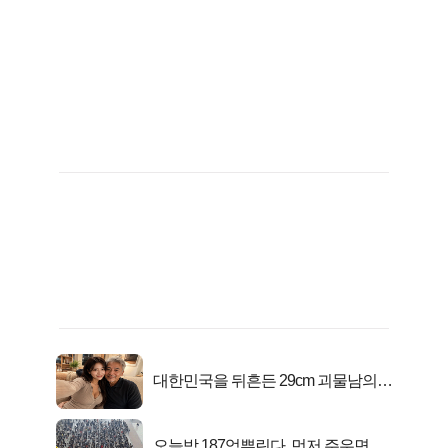
대한민국을 뒤흔든 29cm 괴물남의
진실
오늘밤 187억뿌린다, 먼저 주우면 최