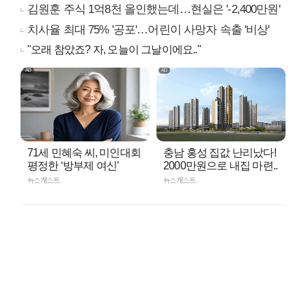
김원훈 주식 1억8천 올인했는데…현실은 '-2,400만원'
치사율 최대 75% '공포'…어린이 사망자 속출 '비상'
"오래 참았죠? 자, 오늘이 그날이에요.."
71세 민혜숙 씨, 미인대회
충남 홍성 집값 난리났다!
평정한 ‘방부제 여신’
2000만원으로 내집 마련..
뉴스캐스트
뉴스캐스트