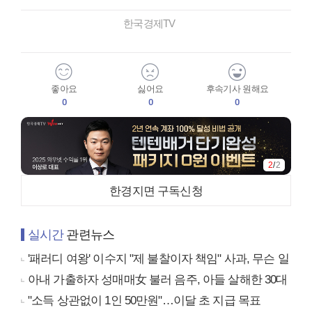
한국경제TV
좋아요
싫어요
후속기사 원해요
0
0
0
1
/
2
한경지면 구독신청
실시간
관련뉴스
'패러디 여왕' 이수지 "제 불찰이자 책임" 사과, 무슨 일
아내 가출하자 성매매女 불러 음주, 아들 살해한 30대
"소득 상관없이 1인 50만원"…이달 초 지급 목표