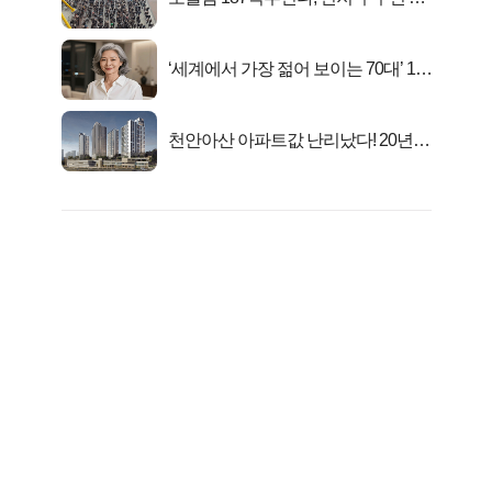
대1억..!
‘세계에서 가장 젊어 보이는 70대’ 1위
선정…
천안아산 아파트값 난리났다! 20년
전 분양가..