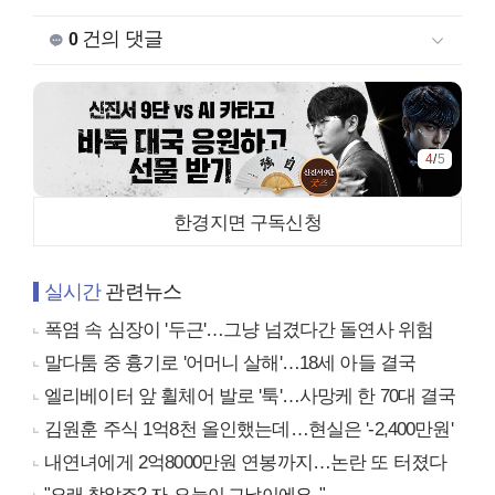
건의 댓글
0
4
/
5
한경지면 구독신청
실시간
관련뉴스
폭염 속 심장이 '두근'…그냥 넘겼다간 돌연사 위험
말다툼 중 흉기로 '어머니 살해'…18세 아들 결국
엘리베이터 앞 휠체어 발로 '툭'…사망케 한 70대 결국
김원훈 주식 1억8천 올인했는데…현실은 '-2,400만원'
내연녀에게 2억8000만원 연봉까지…논란 또 터졌다
"오래 참았죠? 자, 오늘이 그날이에요.."