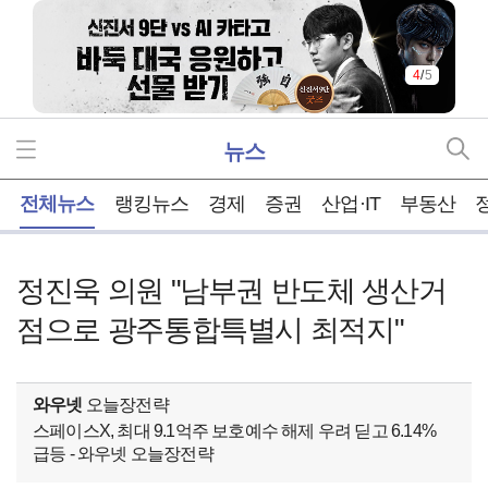
5
/
5
뉴스
홈
전체뉴스
랭킹뉴스
경제
증권
산업·IT
부동산
정진욱 의원 "남부권 반도체 생산거
점으로 광주통합특별시 최적지"
와우넷
오늘장전략
스페이스X, 최대 9.1억주 보호예수 해제 우려 딛고 6.14%
급등 - 와우넷 오늘장전략