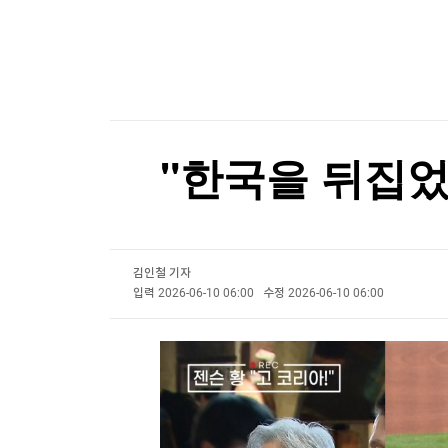
한국경제TV
뉴스홈
"나야, '흑백요리사' 시즌3"
머니팜 모닝라이브
증권
굿모닝 작전
[온에어] 더 워룸
금융
오늘장 뭐사지?
부동산
햄버거·불닭소스 건네고 7천만원…교도관의 '검은
[오후5시] 뉴스플러스
사회
온로드 (ON ROAD) 인사이트
햄버거·불닭소스 건네고 7천만원…교도관의 '검은
글로벌경제
"한국을 뒤집었
랭킹뉴스
김인철 기자
미네르바아카데미
증권 데이터
입력
2026-06-10 06:00
수정
2026-06-10 06:00
스페셜강의
특징주 뉴스
투자/재테크
매매신호 (랭킹100
부동산/세무
투자분석
산업
국내증시
[모집-3기-] 돈버는 트레이딩 투자 북클럽
환율