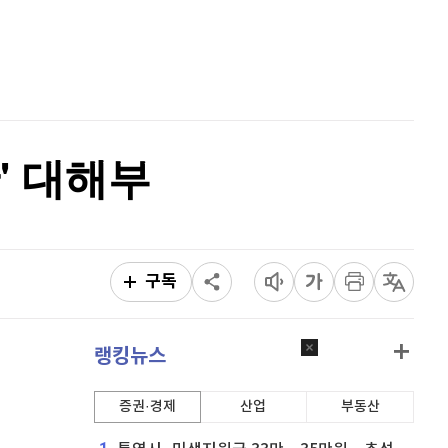
리플
1,463
(
-1.6%
)
홈
AI추천
비트코인 캐시
305,200
(
0.96%
)
품
마켓이슈
특징주
이벤트
이오스
896
(
-0.45%
)
비트코인 골드
1,313
(
-763.82%
)
' 대해부
퀀텀
914
(
-0.66%
)
이더리움 클래식
9,200
(
1.1%
)
비트코인
91,911,000
(
0.08%
)
구독
랭킹뉴스
증권·경제
산업
부동산