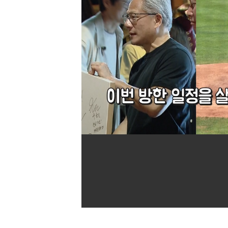
[할인50%] 한·미 투자 올인원 클래스
해외증시