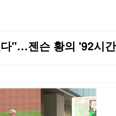
TV홈
무료방송
전체뉴스
증권
파트너스
경제
종목핫라인
추천 상
산업
경제
오늘의 
정치
 거래'
생활경제
수익후기
국제
기업·CEO
이벤트
 거래'
칼럼·연재
다"…젠슨 황의 '92시간
특집방송
전체 프로그램
채널/편성
지역별채널
)
편성표