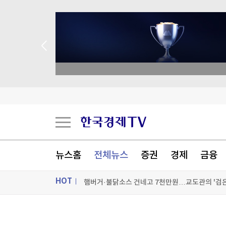
종목 무료 정밀 진단
햄버거·불닭소스 건네고 7천만원…교도관의 '검은
뉴스홈
전체뉴스
증권
경제
금융
낮 최고 36도 찜통더위…내륙 소나기·동해안 폭우
'극한 더위' 한풀 꺾이지만…동해안 최대 150㎜ 
HOT
사할린서 야생곰 마주친 반려견…주인 살리고 치명
ON AIR
뉴스
[포토+] 박정민, '멋짐 가득한 모습~'