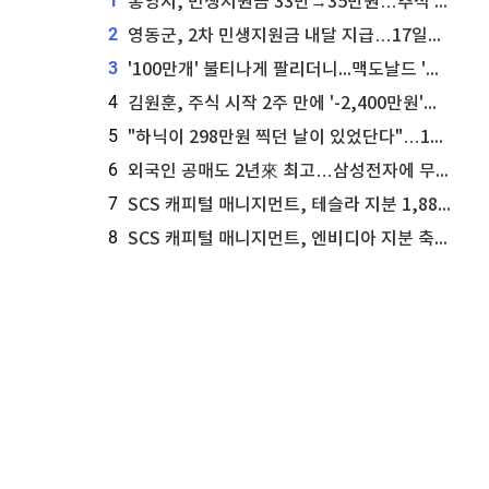
1
통영시, 민생지원금 33만→35만원…추석 전 푼다
2
영동군, 2차 민생지원금 내달 지급…17일부터 신청 접수
3
'100만개' 불티나게 팔리더니...맥도날드 '충주찰옥수수버거' 돌연 판매 종료
4
김원훈, 주식 시작 2주 만에 '-2,400만원'…"차 한 대 값 날렸다"
5
"하닉이 298만원 찍던 날이 있었단다"…100만 클릭 '전래동화' 정체
6
외국인 공매도 2년來 최고…삼성전자에 무슨일이 [B급기자의 B급리포트]
7
SCS 캐피털 매니지먼트, 테슬라 지분 1,889주 추가 매수
8
SCS 캐피털 매니지먼트, 엔비디아 지분 축소...8,590주 매도