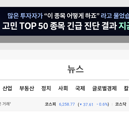
뉴스
 거래'
산업
부동산
정치
사회
국제
글로벌경제
칼
 [내일날씨]
폭우
코스피
6,258.77
0.6%
)
코스닥
(
37.61
상 '수술'
TV프로그램
와우