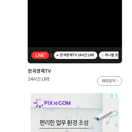
한국경제TV 24시간 LIVE
머니팜 모닝라이브 
한국경제TV
24시간 LIVE
채팅참여