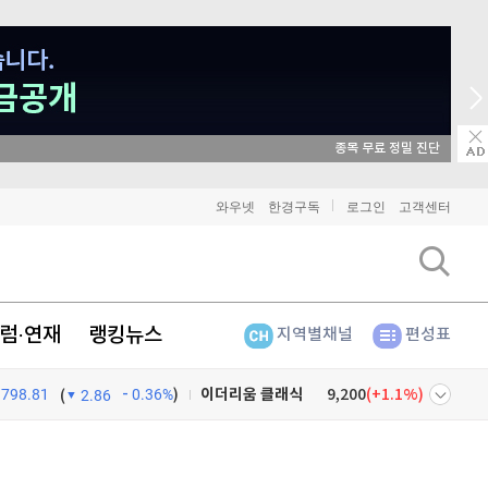
매일 매일 꽝 없는 룰렛 이벤트
와우넷
한경구독
로그인
고객센터
럼·연재
랭킹뉴스
지역별채널
편성표
798.81
0.36%
)
비트코인
91,911,000
(
0.08%
)
(
2.86
이더리움
2,708,000
(
-0.22%
)
넷
주식창