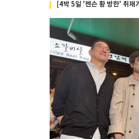
[4박 5일 '젠슨 황 방한' 취재