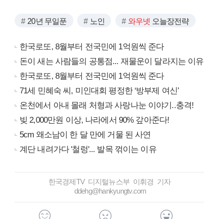
20년 무일푼
노인
와우넷
오늘장전략
한국로또, 8월부터 전국민에 1억원씩 준다
돈이 새는 사람들의 공통점... 재물운이 달라지는 이유
한국로또, 8월부터 전국민에 1억원씩 준다
71세 민혜숙 씨, 미인대회 평정한 ‘방부제 여신’
온천에서 아내 몰래 처형과 사랑나눈 이야기..충격!
빚 2,000만원 이상, 나라에서 90% 갚아준다!
5cm 왜소남이 한 달 만에 거물 된 사연
계단 내려가다 '철렁'... 발목 꺾이는 이유
한국경제TV 디지털뉴스부 이휘경 기자
ddehg@hankyungtv.com