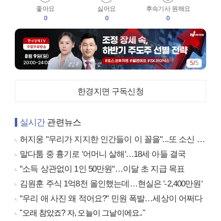
좋아요
싫어요
후속기사 원해요
0
0
0
5
/
5
한경지면 구독신청
실시간
관련뉴스
허지웅 "우리가 지지한 인간들이 이 꼴을"...또 소신 발언
말다툼 중 흉기로 '어머니 살해'…18세 아들 결국
"소득 상관없이 1인 50만원"…이달 초 지급 목표
김원훈 주식 1억8천 올인했는데…현실은 '-2,400만원'
"우리 애 사진 왜 적어요?" 민원 폭발…세상이 어쩌다
"오래 참았죠? 자, 오늘이 그날이에요.."