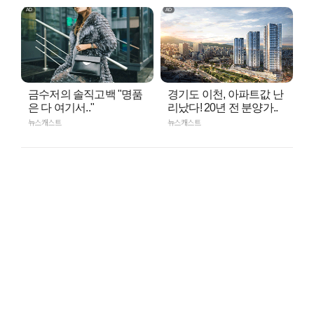
금수저의 솔직고백 "명품
경기도 이천, 아파트값 난
은 다 여기서.."
리났다! 20년 전 분양가..
뉴스캐스트
뉴스캐스트