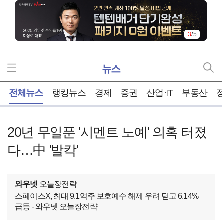
3
/
5
뉴스
홈
전체뉴스
랭킹뉴스
경제
증권
산업·IT
부동산
20년 무일푼 '시멘트 노예' 의혹 터졌
다…中 '발칵'
와우넷
오늘장전략
스페이스X, 최대 9.1억주 보호예수 해제 우려 딛고 6.14%
급등 - 와우넷 오늘장전략