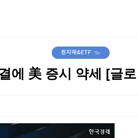
TV홈
무료방송
전체뉴스
증권
파트너스
경제
종목핫라인
추천 상
산업
경제
오늘의 
정치
생활경제
수익후기
국제
기업·CEO
이벤트
칼럼·연재
원자재&ETF
특집방송
전체 프로그램
결에 美 증시 약세 [글
채널/편성
지역별채널
)
편성표