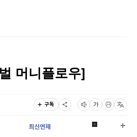
비트코인
91,439,000
(
-0.08%
)
홈
AI추천
품
마켓이슈
특징주
이벤트
로벌 머니플로우]
구독
최신연재