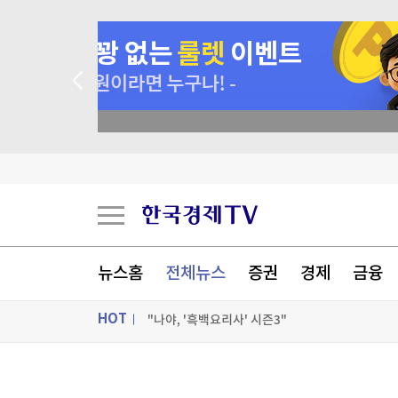
[오늘의 운세] 8월 9일 띠별 운세
 꽝 없는 룰렛 이벤트
[오늘의 운세] 오늘 뭐 먹지?…8월 9일 띠별 추
[오늘의 운세] 2026년 8월 9일 별자리 운세
5년 묵혀만 뒀는데 18% 수익…돈 몰려든 이유 
[포토+] 박정민, '멋짐 가득한 모습~'
뉴스홈
전체뉴스
증권
경제
금융
"나야, '흑백요리사' 시즌3"
HOT
[온에어] 경제전쟁 꾼 시즌3
[오늘의 운세] 8월 9일 띠별 운세
ON AIR
뉴스
[오늘의 운세] 8월 9일 띠별 운세