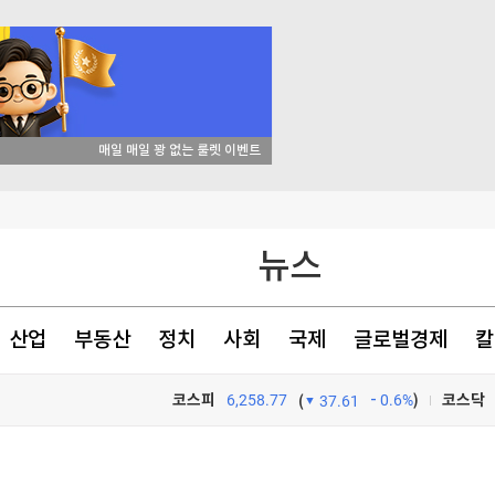
→ 
천 점심메뉴
뉴스
있었다
산업
부동산
정치
사회
국제
글로벌경제
칼
코스피
6,258.77
0.6%
)
코스닥
(
37.61
TV프로그램
와우