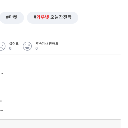
마켓
와우넷
오늘장전략
싫어요
후속기사 원해요
0
0
허지웅 "우리가 지지한 인간들이 이 꼴을"...또 소신 발언
김원훈 주식 1억8천 올인했는데…현실은 '-2,400만원'
"우리 애 사진 왜 적어요?" 민원 폭발…세상이 어쩌다