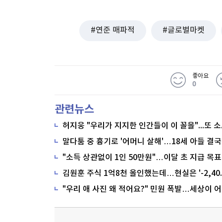
연준 매파적
글로벌마켓
좋아요
0
관련뉴스
말다툼 중 흉기로 '어머니 살해'…18세 아들 결국
"소득 상관없이 1인 50만원"…이달 초 지급 목표