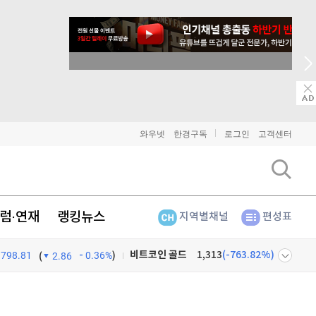
8월 17일 특별 생방송
비트코인
91,439,000
(
-0.08%
)
이더리움
2,702,000
(
-0.04%
)
리플
1,470
(
0.2%
)
와우넷
한경구독
로그인
고객센터
비트코인 캐시
305,800
(
-0.16%
)
이오스
896
(
-0.45%
)
럼·연재
랭킹뉴스
지역별채널
편성표
비트코인 골드
1,313
(
-763.82%
)
798.81
0.36%
)
퀀텀
928
(
0.22%
)
(
2.86
이더리움 클래식
9,195
(
0.05%
)
넷
주식창