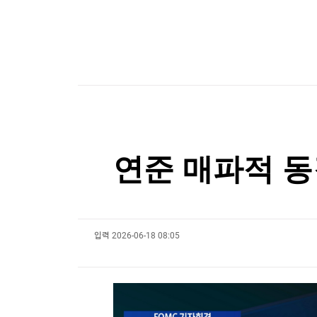
한국경제TV
뉴스홈
머니팜 모닝라이브
증권
굿모닝 작전
금융
오늘장 뭐사지?
부동산
[오후5시] 뉴스플러스
사회
온로드 (ON ROAD) 인사이트
글로벌경제
랭킹뉴스
연준 매파적 동
미네르바아카데미
증권 데이터
스페셜강의
특징주 뉴스
입력
2026-06-18 08:05
투자/재테크
매매신호 (랭킹100
부동산/세무
투자분석
산업
국내증시
[모집-3기-] 돈버는 트레이딩 투자 북클럽
환율