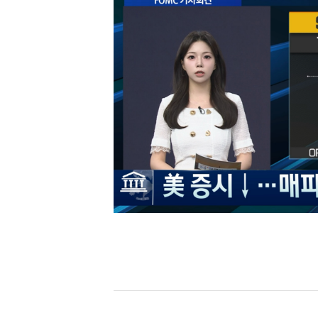
[할인50%] 한·미 투자 올인원 클래스
해외증시
이전목록
다음목록