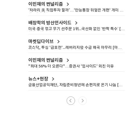
이민재의 쩐널리즘
“차라리 美 직접투자 할까”…'만능통장 뒤엎은 개편' 개미 울
상 [쩐널리즘]
배창학의 방산인사이드
미국·중국 꺾고 무기 선주문 1위...국산화 없인 ‘반짝 특수’ [배
창학의 방산인사이드]
마켓딥다이브
코스닥, 투심 '급호전'...레버리지發 수급 왜곡 마무리 [마켓
딥다이브]
이민재의 쩐널리즘
"최대 56% 더 오른다"…증권사 '업사이드' 외친 이유
뉴스+현장
금융산업공익재단, 자립준비청년에 손편지로 온기 나눔 [뉴
스+현장]