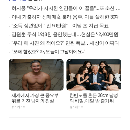
허지웅 "우리가 지지한 인간들이 이 꼴을"...또 소신 발언
아내 가출하자 성매매女 불러 음주, 아들 살해한 30대
"소득 상관없이 1인 50만원"…이달 초 지급 목표
김원훈 주식 1억8천 올인했는데…현실은 '-2,400만원'
"우리 애 사진 왜 적어요?" 민원 폭발…세상이 어쩌다
"오래 참았죠? 자, 오늘이 그날이에요.."
세계에서 가장 큰 중요부
한반도를 흔든 28cm 남성
위를 가진 남자의 진실
의 비밀, 매일 밤 즐거워
뉴스캐스트
뉴스캐스트