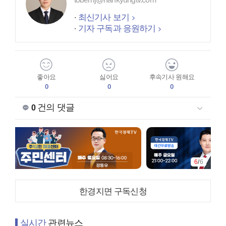
최신기사 보기
기자 구독과 응원하기
좋아요
싫어요
후속기사 원해요
0
0
0
건의 댓글
0
6
/
6
한경지면 구독신청
실시간
관련뉴스