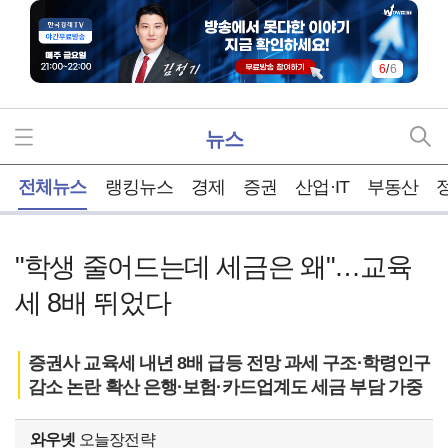
1
/
6
뉴스
홈
전체뉴스
랭킹뉴스
경제
증권
산업·IT
부동산
"학생 줄어드는데 세금은 왜"…교육
세 8배 뛰었다
증권사 교육세 내년 8배 급등 전망 과세 구조·학령인구
감소 논란 확산 은행·보험·카드업계도 세금 부담 가중
와우넷
오늘장전략