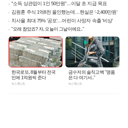
"소득 상관없이 1인 50만원"…이달 초 지급 목표
김원훈 주식 1억8천 올인했는데…현실은 '-2,400만원'
치사율 최대 75% '공포'…어린이 사망자 속출 '비상'
"오래 참았죠? 자, 오늘이 그날이에요.."
한국로또, 8월부터 전국
금수저의 솔직고백 "명품
민에 1억원씩 준다
은 다 여기서.."
뉴스캐스트
뉴스캐스트