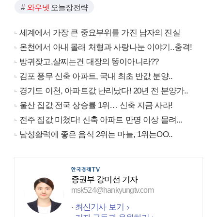
와우넷
오늘장전략
세계에서 가장 큰 중요부위를 가진 남자의 진실
온천에서 아내 몰래 처형과 사랑나눈 이야기..충격!
방귀잦고,살찌는건 대장의 똥이아니라??
김포 풍무 신축 아파트, 국내 최초 반값 분양..
경기도 이천, 아파트값 난리났다! 20년 전 분양가..
울산 집값 전국 상승률 1위… 신축 지금 사라!
전주 집값 미쳤다! 신축 아파트 만명 이상 몰려...
남성활력에 좋은 음식 2위는 마늘, 1위는OO..
증권부 강미선 기자
msk524@hankyungtv.com
최신기사 보기