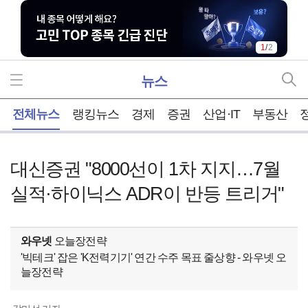
1
/
2
뉴스
홈
전체뉴스
랭킹뉴스
경제
증권
산업·IT
부동산
대신증권 "8000선이 1차 지지…7월
실적·하이닉스 ADR이 반등 트리거"
와우넷
오늘장전략
'빅테크' 잡은 'K전력기기' 연간 수주 목표 줄상향 - 와우넷 오
늘장전략