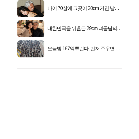
나이 70살에 그곳이 20cm 커진 남자..
충격!
대한민국을 뒤흔든 29cm 괴물남의
진실
오늘밤 187억뿌린다, 먼저 주우면 최
대1억..!