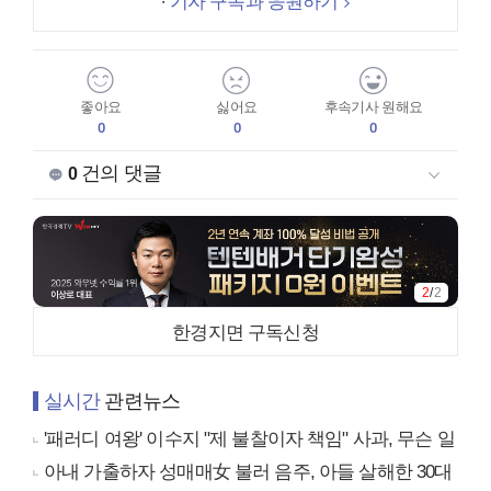
기자 구독과 응원하기
좋아요
싫어요
후속기사 원해요
0
0
0
건의 댓글
0
2
/
2
한경지면 구독신청
실시간
관련뉴스
'패러디 여왕' 이수지 "제 불찰이자 책임" 사과, 무슨 일
아내 가출하자 성매매女 불러 음주, 아들 살해한 30대