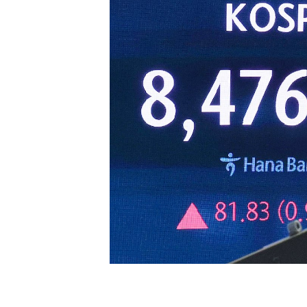
[할인50%] 한·미 투자 올인원 클래스
해외증시