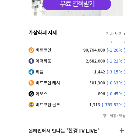
가상화폐 시세
기사 보기 +
916
(
-0.44%
)
비트코인
90,764,000
(
-1.20%
)
,200
(
1.10%
)
이더리움
2,682,000
(
-1.21%
)
리플
1,442
(
-3.15%
)
비트코인 캐시
301,300
(
-0.33%
)
이오스
896
(
-0.45%
)
비트코인 골드
1,313
(
-763.82%
)
정보제공 : 빗썸
'한경TV LIVE'
온라인에서 만나는