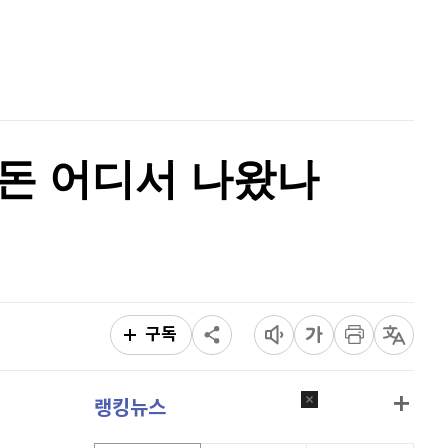
비트코인
90,764,000
(
-1.2%
)
홈
AI추천
품
마켓이슈
특징주
이벤트
 돈 어디서 나왔나
구독
랭킹뉴스