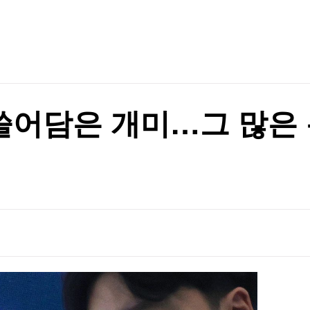
TV홈
무료방송
전체뉴스
증권
파트너스
경제
종목핫라인
추천 상
산업
경제
오늘의 
정치
생활경제
수익후기
국제
기업·CEO
이벤트
칼럼·연재
' 쓸어담은 개미…그 많은
특집방송
전체 프로그램
채널/편성
지역별채널
)
편성표