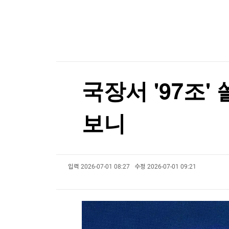
한국경제TV
뉴스홈
머니팜 모닝라이브
증권
굿모닝 작전
금융
오늘장 뭐사지?
부동산
[오후5시] 뉴스플러스
사회
온로드 (ON ROAD) 인사이트
글로벌경제
국장서 '97조
랭킹뉴스
보니
미네르바아카데미
증권 데이터
입력
2026-07-01 08:27
수정
2026-07-01 09:21
스페셜강의
특징주 뉴스
투자/재테크
매매신호 (랭킹100
부동산/세무
투자분석
산업
국내증시
[모집-3기-] 돈버는 트레이딩 투자 북클럽
환율