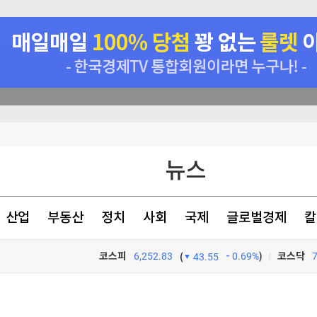
비 15.6%↑
좋은 회사도 불만 있었지만…'정년연장 vs 퇴사·이직' 고민의 내용 달랐다 [오피스 텔④]
획전
뉴스
 27.5% 증가
산업
부동산
정치
사회
국제
글로벌경제
칼
코스피
6,252.83
0.69%
)
코스닥
(
43.55
비 15.6%↑
TV프로그램
와우
비 15.6%↑