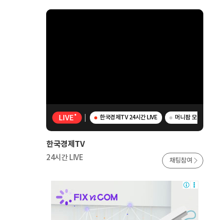
한국경제TV 24시간 LIVE
머니팜 모닝라이브 
한국경제TV
24시간 LIVE
채팅참여