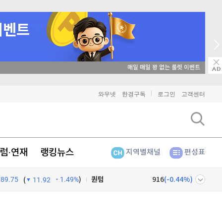
비트코인
90,764,000
(
-1.2%
)
이더리움
매일 매일 꽝 없는 룰렛 이벤트
2,682,000
(
-1.21%
)
리플
1,442
(
-3.15%
)
와우넷
한경구독
로그인
고객센터
비트코인 캐시
301,300
(
-0.33%
)
이오스
896
(
-0.45%
)
럼·연재
랭킹뉴스
지역별채널
편성표
비트코인 골드
1,313
(
-763.82%
)
789.75
1.49%
)
퀀텀
916
(
-0.44%
)
(
11.92
이더리움 클래식
9,200
(
1.1%
)
넷
주식창