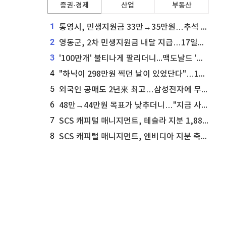
증권·경제
산업
부동산
1
통영시, 민생지원금 33만→35만원…추석 전 푼다
2
영동군, 2차 민생지원금 내달 지급…17일부터 신청 접수
3
'100만개' 불티나게 팔리더니...맥도날드 '충주찰옥수수버거' 돌연 판매 종료
4
"하닉이 298만원 찍던 날이 있었단다"…100만 클릭 '전래동화' 정체
5
외국인 공매도 2년來 최고…삼성전자에 무슨일이 [B급기자의 B급리포트]
6
48만→44만원 목표가 낮추더니…"지금 사라, 70% 오른다"는 종목
7
SCS 캐피털 매니지먼트, 테슬라 지분 1,889주 추가 매수
8
SCS 캐피털 매니지먼트, 엔비디아 지분 축소...8,590주 매도