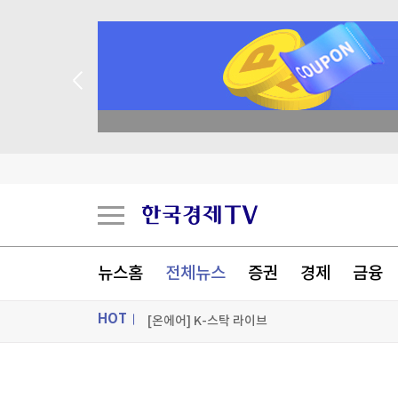
현대지에프홀딩스, 2분기 영업익 853억원…작년 대
종목 무료 정밀 진단
영화로 보는 한국의 역사…멕시코서 한국영화 기
편의점·슈퍼·홈쇼핑 '고른 성장'…GS리테일 영업익
[포토+] 박정민, '멋짐 가득한 모습~'
뉴스홈
전체뉴스
증권
경제
금융
"나야, '흑백요리사' 시즌3"
HOT
[온에어] K-스탁 라이브
현대지에프홀딩스, 2분기 영업익 853억원…작년 대
ON AIR
뉴스
현대지에프홀딩스, 2분기 영업익 853억원…작년 대