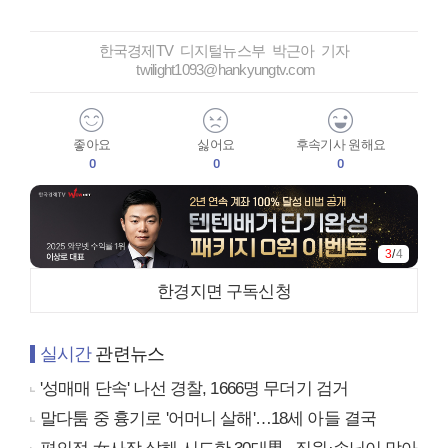
한국경제TV 디지털뉴스부 박근아 기자
twilight1093@hankyungtv.com
좋아요
싫어요
후속기사 원해요
0
0
0
3
/
4
한경지면 구독신청
실시간
관련뉴스
'성매매 단속' 나선 경찰, 1666명 무더기 검거
말다툼 중 흉기로 '어머니 살해'…18세 아들 결국