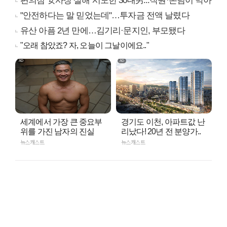
편의점 女사장 살해 시도한 30대男...직원·손님이 막아
"안전하다는 말 믿었는데"…투자금 전액 날렸다
유산 아픔 2년 만에…김기리·문지인, 부모됐다
"오래 참았죠? 자, 오늘이 그날이에요.."
세계에서 가장 큰 중요부
경기도 이천, 아파트값 난
위를 가진 남자의 진실
리났다! 20년 전 분양가..
뉴스캐스트
뉴스캐스트