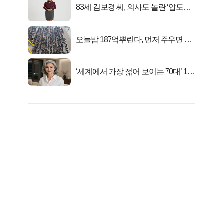
83세 김보경 씨, 의사도 놀란 ‘압도적
피지컬’
오늘밤 187억뿌린다, 먼저 주우면 최
대1억..!
‘세계에서 가장 젊어 보이는 70대’ 1위
선정…