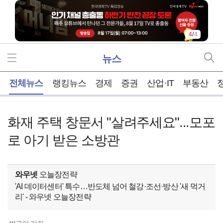
4
/
4
뉴스
홈
전체뉴스
랭킹뉴스
경제
증권
산업·IT
부동산
화재 주택 창문서 "살려주세요"...모포
로 아기 받은 소방관
와우넷
오늘장전략
'AI 데이터센터' 특수…반도체 넘어 철강·조선·방산 '새 먹거
리' - 와우넷 오늘장전략