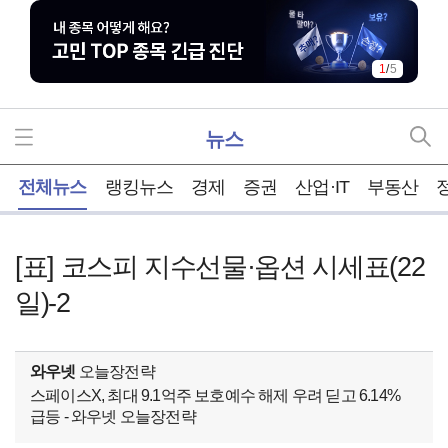
2
/
5
뉴스
홈
전체뉴스
랭킹뉴스
경제
증권
산업·IT
부동산
[표] 코스피 지수선물·옵션 시세표(22
일)-2
와우넷
오늘장전략
스페이스X, 최대 9.1억주 보호예수 해제 우려 딛고 6.14%
급등 - 와우넷 오늘장전략