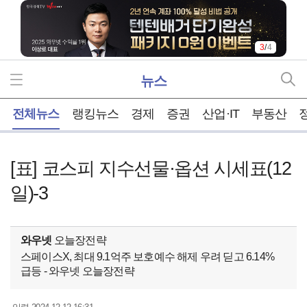
4
/
4
뉴스
홈
전체뉴스
랭킹뉴스
경제
증권
산업·IT
부동산
[표] 코스피 지수선물·옵션 시세표(12
일)-3
와우넷
오늘장전략
스페이스X, 최대 9.1억주 보호예수 해제 우려 딛고 6.14%
급등 - 와우넷 오늘장전략