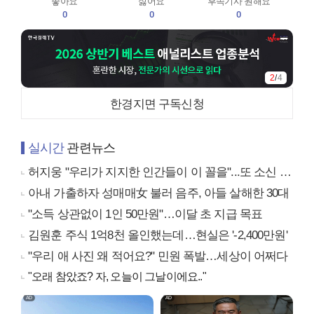
좋아요
싫어요
후속기사 원해요
0
0
0
3
/
4
한경지면 구독신청
실시간
관련뉴스
허지웅 "우리가 지지한 인간들이 이 꼴을"...또 소신 발언
아내 가출하자 성매매女 불러 음주, 아들 살해한 30대
"소득 상관없이 1인 50만원"…이달 초 지급 목표
김원훈 주식 1억8천 올인했는데…현실은 '-2,400만원'
"우리 애 사진 왜 적어요?" 민원 폭발…세상이 어쩌다
"오래 참았죠? 자, 오늘이 그날이에요.."