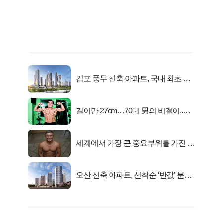
김포 풍무 신축 아파트, 국내 최초 반
값 분양..
길이만 27cm…70대 男의 비결이..충
격!
세계에서 가장 큰 중요부위를 가진 남
자의 진실
오산 신축 아파트, 선착순 ‘반값’ 분양
시작..