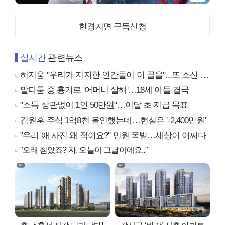
한경지면 구독신청
실시간
관련뉴스
허지웅 "우리가 지지한 인간들이 이 꼴을"...또 소신 발언
말다툼 중 흉기로 '어머니 살해'…18세 아들 결국
"소득 상관없이 1인 50만원"…이달 초 지급 목표
김원훈 주식 1억8천 올인했는데…현실은 '-2,400만원'
"우리 애 사진 왜 적어요?" 민원 폭발…세상이 어쩌다
"오래 참았죠? 자, 오늘이 그날이에요.."