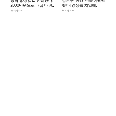
충남 홍성 집값 난리났다!
강서구 ‘반값’ 신축 아파트
2000만원으로 내집 마련..
떴다! 경쟁률 치열해..
뉴스캐스트
뉴스캐스트