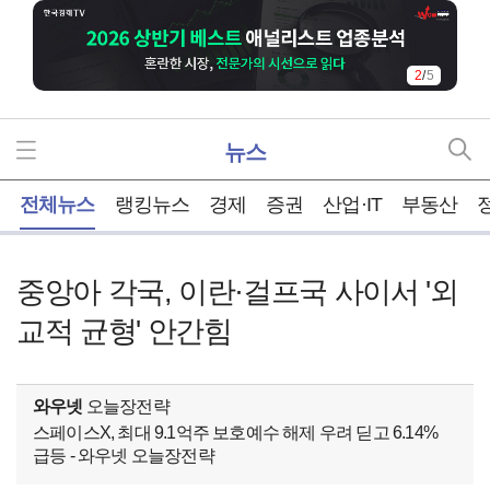
2
/
5
뉴스
홈
전체뉴스
랭킹뉴스
경제
증권
산업·IT
부동산
중앙아 각국, 이란·걸프국 사이서 '외
교적 균형' 안간힘
와우넷
오늘장전략
스페이스X, 최대 9.1억주 보호예수 해제 우려 딛고 6.14%
급등 - 와우넷 오늘장전략