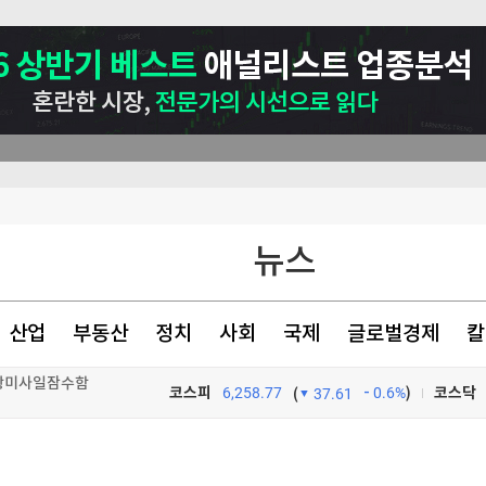
뉴스
산업
부동산
정치
사회
국제
글로벌경제
칼
순항미사일잠수함 전환
코스피
6,258.77
0.6%
)
코스닥
(
37.61
정' 60대 남성 2명 사망
TV프로그램
와우
 수사