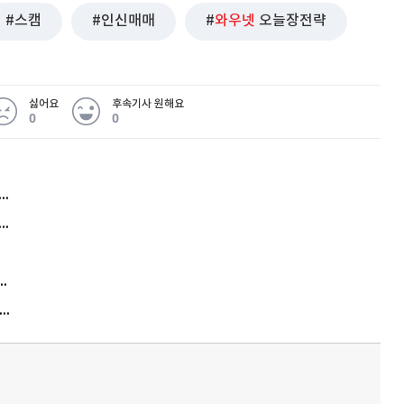
스캠
인신매매
와우넷
오늘장전략
싫어요
후속기사 원해요
0
0
허지웅 "우리가 지지한 인간들이 이 꼴을"...또 소신 발언
아내 가출하자 성매매女 불러 음주, 아들 살해한 30대
김원훈 주식 1억8천 올인했는데…현실은 '-2,400만원'
"우리 애 사진 왜 적어요?" 민원 폭발…세상이 어쩌다