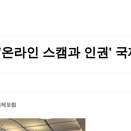
TV홈
무료방송
전체뉴스
사
증권
파트너스
경제
종목핫라인
추천 상
산업
경제
오늘의 
정치
생활경제
수익후기
국제
기업·CEO
이벤트
칼럼·연재
'온라인 스캠과 인권' 
특집방송
순항미사일잠수함 전환
전체 프로그램
순항미사일잠수함 전환
채널/편성
지역별채널
 국제포럼
)
편성표