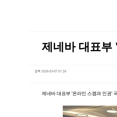
한국경제TV
뉴스홈
천안 교회서 11세 아동 숨져…경찰, 학대 여부 조
머니팜 모닝라이브
증권
굿모닝 작전
금융
[포토+] 박정민, '멋짐 가득한 모습~'
오늘장 뭐사지?
부동산
"나야, '흑백요리사' 시즌3"
[오후5시] 뉴스플러스
사회
온로드 (ON ROAD) 인사이트
글로벌경제
[온에어] 이상로 - 텐텐배거 투자공식 시즌2
제네바 대표부 
랭킹뉴스
"中 미사일망 뚫는다"…美, 공격잠수함 19척 
"中 미사일망 뚫는다"…美, 공격잠수함 19척 
입력
2026-03-07 01:26
미네르바아카데미
증권 데이터
스페셜강의
특징주 뉴스
제네바 대표부 '온라인 스캠과 인권'
투자/재테크
매매신호 (랭킹100
부동산/세무
투자분석
산업
국내증시
[모집-3기-] 돈버는 트레이딩 투자 북클럽
환율