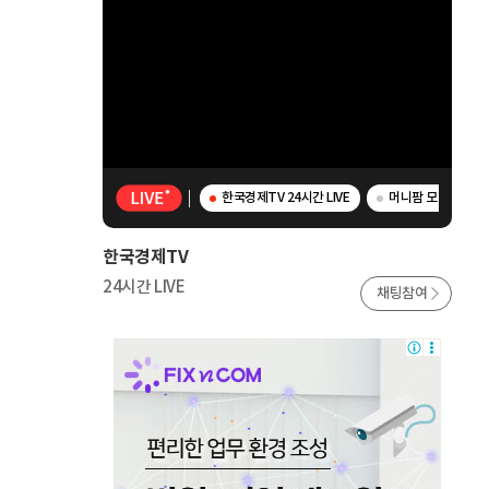
한국경제TV 24시간 LIVE
머니팜 모닝라이브 
한국경제TV
24시간 LIVE
채팅참여