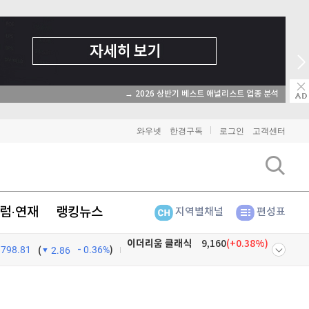
→ 2026 상반기 베스트 애널리스트 업종 분석
와우넷
한경구독
로그인
고객센터
럼·연재
랭킹뉴스
지역별채널
편성표
798.81
0.36%
)
비트코인
91,285,000
(
-0.07%
)
(
2.86
이더리움
2,691,000
(
-0.04%
)
넷
주식창