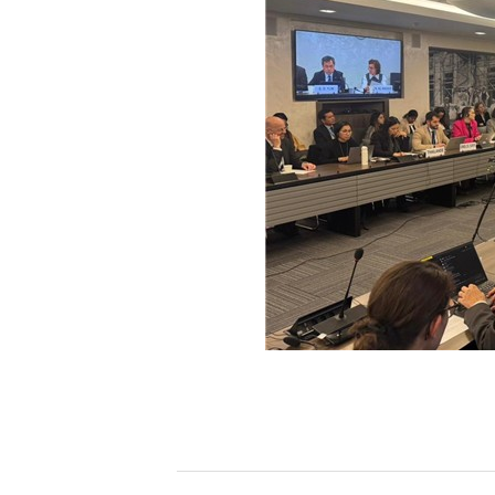
[할인50%] 한·미 투자 올인원 클래스
해외증시