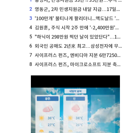
통영시, 민생지원금 33만→35만원…추석 전 푼다
2
영동군, 2차 민생지원금 내달 지급…17일부터 신청 접수
3
'100만개' 불티나게 팔리더니...맥도날드 '충주찰옥수수버거' 돌연 판매 종료
4
김원훈, 주식 시작 2주 만에 '-2,400만원'…"차 한 대 값 날렸다"
5
"하닉이 298만원 찍던 날이 있었단다"…100만 클릭 '전래동화' 정체
6
외국인 공매도 2년來 최고…삼성전자에 무슨일이 [B급기자의 B급리포트]
7
사이프러스 펀즈, 엔비디아 지분 6만7250주 매각
8
사이프러스 펀즈, 마이크로소프트 지분 축소...3만3천 주 매각