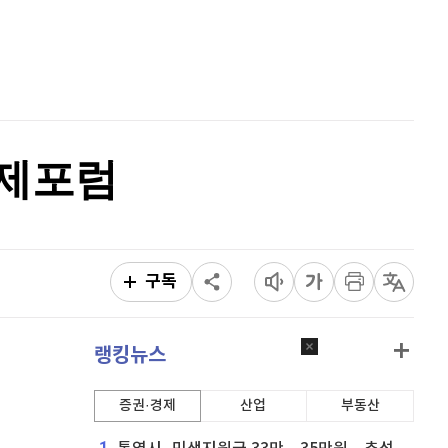
리플
1,454
(
0.69%
)
홈
AI추천
비트코인 캐시
304,600
(
0.76%
)
품
마켓이슈
특징주
이벤트
이오스
896
(
-0.45%
)
비트코인 골드
1,313
(
-763.82%
)
국제포럼
퀀텀
923
(
0.76%
)
이더리움 클래식
9,160
(
0.38%
)
비트코인
91,285,000
(
-0.07%
)
구독
랭킹뉴스
증권·경제
산업
부동산
1