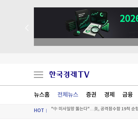
뉴스홈
전체뉴스
증권
경제
금융
HOT
"中 미사일망 뚫는다"…美, 공격잠수함 19척 
[속보] 중랑구 면목동서 새벽 '흉기 난동'…'지인 추
ON AIR
뉴스
태어나 줄곧 교회서 살던 11세 사망…학대 가능성