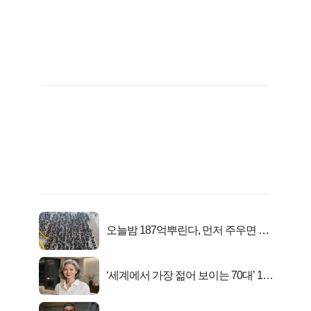
오늘밤 187억뿌린다, 먼저 주우면 최
대1억..!
‘세계에서 가장 젊어 보이는 70대’ 1위
선정…