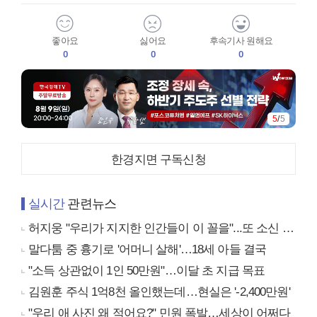
좋아요
싫어요
후속기사 원해요
0
0
0
5
/
5
한경지면 구독신청
실시간
관련뉴스
허지웅 "우리가 지지한 인간들이 이 꼴을"...또 소신 발언
말다툼 중 흉기로 '어머니 살해'…18세 아들 결국
"소득 상관없이 1인 50만원"…이달 초 지급 목표
김원훈 주식 1억8천 올인했는데…현실은 '-2,400만원'
"우리 애 사진 왜 적어요?" 민원 폭발…세상이 어쩌다