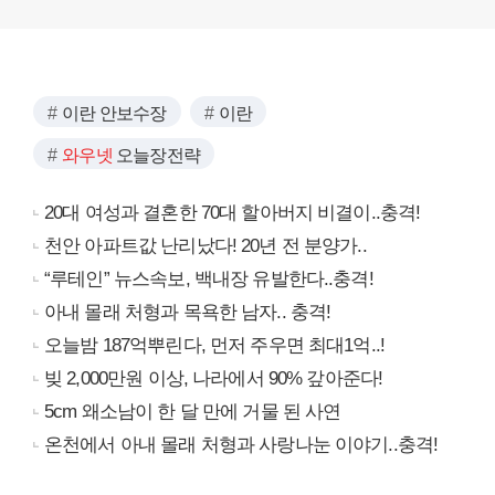
이란 안보수장
이란
와우넷
오늘장전략
20대 여성과 결혼한 70대 할아버지 비결이..충격!
천안 아파트값 난리났다! 20년 전 분양가..
“루테인” 뉴스속보, 백내장 유발한다..충격!
아내 몰래 처형과 목욕한 남자.. 충격!
오늘밤 187억뿌린다, 먼저 주우면 최대1억..!
빚 2,000만원 이상, 나라에서 90% 갚아준다!
5cm 왜소남이 한 달 만에 거물 된 사연
온천에서 아내 몰래 처형과 사랑나눈 이야기..충격!