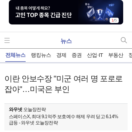
1
/
5
뉴스
홈
전체뉴스
랭킹뉴스
경제
증권
산업·IT
부동산
이란 안보수장 "미군 여러 명 포로로
잡아"…미국은 부인
와우넷
오늘장전략
스페이스X, 최대 9.1억주 보호예수 해제 우려 딛고 6.14%
급등 - 와우넷 오늘장전략