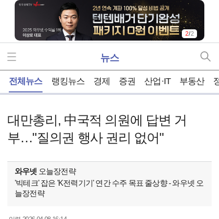
1
/
2
뉴스
홈
전체뉴스
랭킹뉴스
경제
증권
산업·IT
부동산
대만총리, 中국적 의원에 답변 거
부…"질의권 행사 권리 없어"
와우넷
오늘장전략
'빅테크' 잡은 'K전력기기' 연간 수주 목표 줄상향 - 와우넷 오
늘장전략