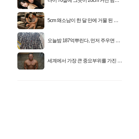
나이 70살에 그곳이 20cm 커진 남자..
충격!
5cm 왜소남이 한 달 만에 거물 된 사
연
오늘밤 187억뿌린다, 먼저 주우면 최
대1억..!
세계에서 가장 큰 중요부위를 가진 남
자의 진실