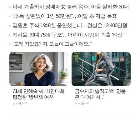
아내 가출하자 성매매女 불러 음주, 아들 살해한 30대
"소득 상관없이 1인 50만원"…이달 초 지급 목표
김원훈 주식 1억8천 올인했는데…현실은 '-2,400만원'
치사율 최대 75% '공포'…어린이 사망자 속출 '비상'
"오래 참았죠? 자, 오늘이 그날이에요.."
71세 민혜숙 씨, 미인대회
금수저의 솔직고백 "명품
평정한 ‘방부제 여신’
은 다 여기서.."
뉴스캐스트
뉴스캐스트