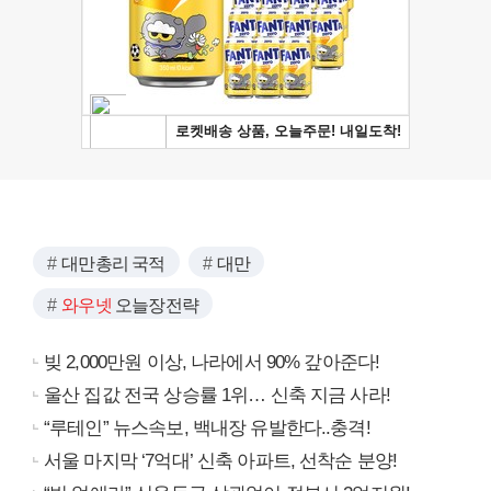
대만총리 국적
대만
와우넷
오늘장전략
빚 2,000만원 이상, 나라에서 90% 갚아준다!
울산 집값 전국 상승률 1위… 신축 지금 사라!
“루테인” 뉴스속보, 백내장 유발한다..충격!
서울 마지막 ‘7억대’ 신축 아파트, 선착순 분양!