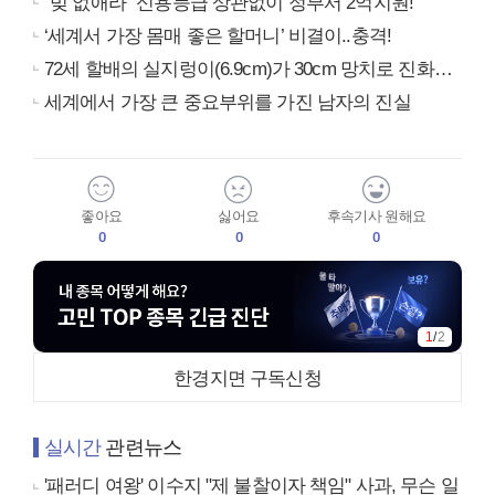
“빚 없애라” 신용등급 상관없이 정부서 2억지원!
‘세계서 가장 몸매 좋은 할머니’ 비결이..충격!
72세 할배의 실지렁이(6.9cm)가 30cm 망치로 진화…
세계에서 가장 큰 중요부위를 가진 남자의 진실
좋아요
싫어요
후속기사 원해요
0
0
0
1
/
2
한경지면 구독신청
실시간
관련뉴스
'패러디 여왕' 이수지 "제 불찰이자 책임" 사과, 무슨 일