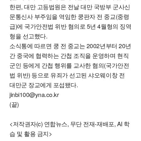
한편, 대만 고등법원은 전날 대만 국방부 군사신
문통신사 부주임을 역임한 쿵판자 전 중교(중령
급)에 국가안전법 위반 혐의로 5년 4월형의 징역
형을 선고했다.
소식통에 따르면 쿵 전 중교는 2002년부터 20년
간 중국에 협력하는 간첩 조직을 운영하며 현직
군인 등에게 간첩 행위를 교사한 혐의(국가안전
법 위반) 등으로 유죄가 선고된 샤오웨이창 전
대만군 장교에게 포섭됐다.
jinbi100@yna.co.kr
(끝)
<저작권자(c) 연합뉴스, 무단 전재-재배포, AI 학
습 및 활용 금지>