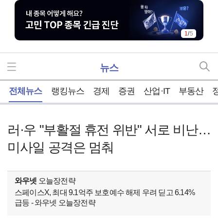
1
/
5
뉴스
홈
전체뉴스
랭킹뉴스
경제
증권
산업·IT
부동산
러·우 "부활절 휴전 위반" 서로 비난…
미사일 공격은 멈춰
와우넷
오늘장전략
스페이스X, 최대 9.1억주 보호예수 해제 우려 딛고 6.14%
급등 - 와우넷 오늘장전략