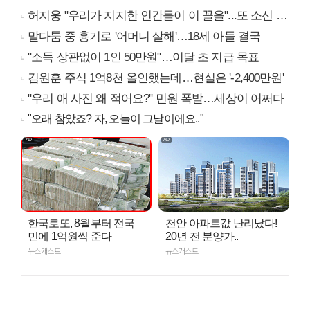
허지웅 "우리가 지지한 인간들이 이 꼴을"...또 소신 발언
말다툼 중 흉기로 '어머니 살해'…18세 아들 결국
"소득 상관없이 1인 50만원"…이달 초 지급 목표
김원훈 주식 1억8천 올인했는데…현실은 '-2,400만원'
"우리 애 사진 왜 적어요?" 민원 폭발…세상이 어쩌다
"오래 참았죠? 자, 오늘이 그날이에요.."
한국로또, 8월부터 전국
천안 아파트값 난리났다!
민에 1억원씩 준다
20년 전 분양가..
뉴스캐스트
뉴스캐스트