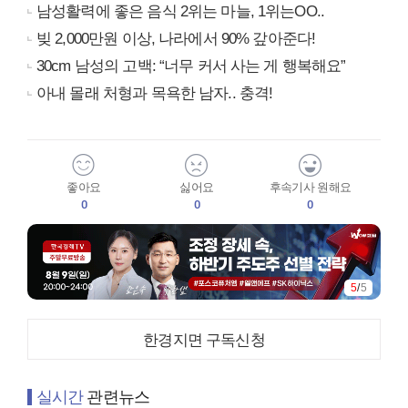
남성활력에 좋은 음식 2위는 마늘, 1위는OO..
빚 2,000만원 이상, 나라에서 90% 갚아준다!
30cm 남성의 고백: “너무 커서 사는 게 행복해요”
아내 몰래 처형과 목욕한 남자.. 충격!
좋아요
싫어요
후속기사 원해요
0
0
0
5
/
5
한경지면 구독신청
실시간
관련뉴스