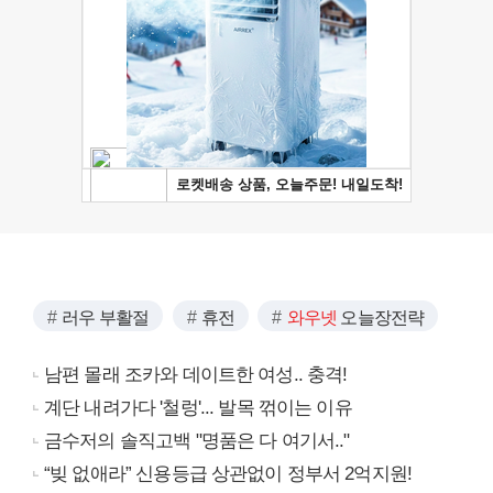
러우 부활절
휴전
와우넷
오늘장전략
남편 몰래 조카와 데이트한 여성.. 충격!
계단 내려가다 '철렁'... 발목 꺾이는 이유
금수저의 솔직고백 "명품은 다 여기서.."
“빚 없애라” 신용등급 상관없이 정부서 2억지원!