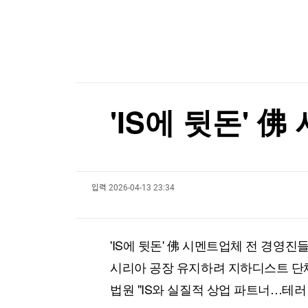
한국경제TV
뉴스홈
'111차례 묵비권' 파우치에 美의회모독죄…상원
머니팜 모닝라이브
증권
굿모닝 작전
금융
[포토+] 박정민, '멋짐 가득한 모습~'
오늘장 뭐사지?
부동산
"나야, '흑백요리사' 시즌3"
[오후5시] 뉴스플러스
사회
온로드 (ON ROAD) 인사이트
글로벌경제
[온에어] 더 워룸
'IS에 뒷돈' 
랭킹뉴스
美, 화웨이 계약추진 아르헨 기업에 "비자 취소"
美, 화웨이 계약추진 아르헨 기업에 "비자 취소"
입력
2026-04-13 23:34
미네르바아카데미
증권 데이터
스페셜강의
특징주 뉴스
'IS에 뒷돈' 佛 시멘트업체 전 경영진
투자/재테크
매매신호 (랭킹100
부동산/세무
투자분석
시리아 공장 유지하려 지하디스트 단
산업
국내증시
법원 "IS와 실질적 상업 파트너…테러
[모집-3기-] 돈버는 트레이딩 투자 북클럽
환율