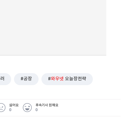
테러
공장
와우넷
오늘장전략
싫어요
후속기사 원해요
0
0