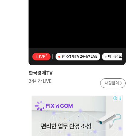
한국경제TV 24시간 LIVE
머니팜 모닝라이브 -
한국경제TV
24시간 LIVE
채팅참여