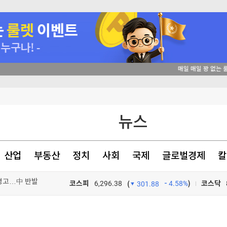
뉴스
산업
부동산
정치
사회
국제
글로벌경제
칼
 경고…中 반발
코스피
6,296.38
4.58%
)
코스닥
(
301.88
'전쟁 선포'
TV프로그램
와우
00명 숨져"