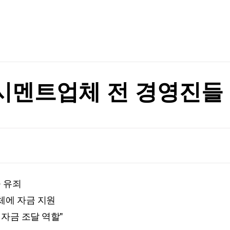
TV홈
무료방송
전체뉴스
 상임위 통과
증권
파트너스
경제
종목핫라인
추천 상
산업
경제
오늘의 
정치
생활경제
수익후기
국제
기업·CEO
이벤트
칼럼·연재
佛 시멘트업체 전 경영진들
특집방송
 경고…中 반발
전체 프로그램
 경고…中 반발
채널/편성
지역별채널
들 유죄
)
편성표
체에 자금 지원
 자금 조달 역할"