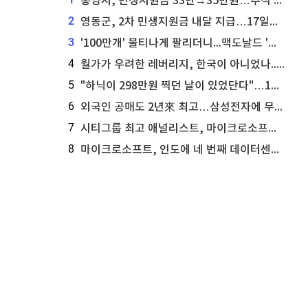
통영시, 민생지원금 33만→35만원…추석 전 푼다
2
영동군, 2차 민생지원금 내달 지급…17일부터 신청 접수
3
'100만개' 불티나게 팔리더니...맥도날드 '충주찰옥수수버거' 돌연 판매 종료
4
월가가 우려한 레버리지, 한국이 아니었나...'상황 인식' 못한 아셴브레너의 추락
5
"하닉이 298만원 찍던 날이 있었단다"…100만 클릭 '전래동화' 정체
6
외국인 공매도 2년來 최고…삼성전자에 무슨일이 [B급기자의 B급리포트]
7
시티그룹 최고 애널리스트, 마이크로소프트 애저 매출 성공에 주가 전망 상향
8
마이크로소프트, 인도에 네 번째 데이터센터 개설...주가에 긍정적 영향 전망