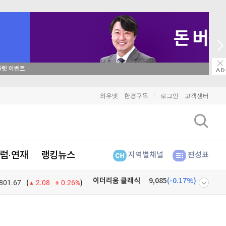
→ 온라인 투자교육은 미네르바아카데미 / minervaacademy.co.kr
와우넷
한경구독
로그인
고객센터
럼·연재
랭킹뉴스
지역별채널
편성표
801.67
0.26%
)
비트코인
91,621,000
(
-0.24%
)
(
2.08
이더리움
2,707,000
(
-0.26%
)
넷
주식창