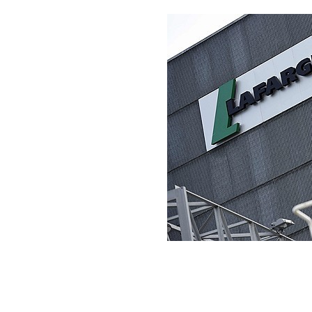
[할인50%] 한·미 투자 올인원 클래스
해외증시