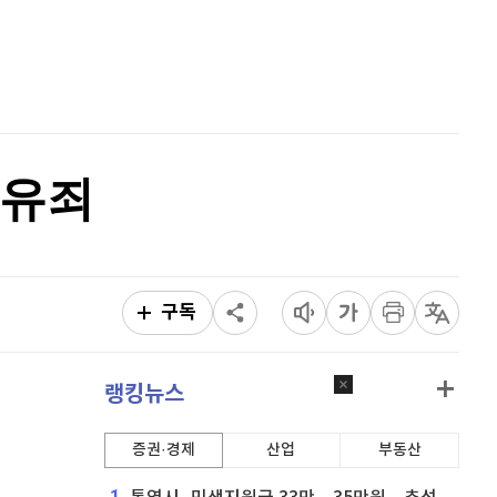
리플
1,481
(
-0.34%
)
홈
AI추천
비트코인 캐시
302,500
(
0.07%
)
품
마켓이슈
특징주
이벤트
이오스
896
(
-0.45%
)
비트코인 골드
1,313
(
-763.82%
)
 유죄
퀀텀
921
(
0.11%
)
이더리움 클래식
9,085
(
-0.17%
)
비트코인
91,621,000
(
-0.24%
)
구독
랭킹뉴스
증권·경제
산업
부동산
1