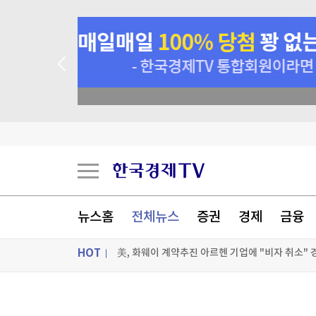
 꽝 없는 룰렛 이벤트
뉴스홈
전체뉴스
증권
경제
금융
HOT
美, 화웨이 계약추진 아르헨 기업에 "비자 취소"
2028 대선 걱정하는 美민주 중도파, 강성 진보에 
ON AIR
뉴스
'이주민 홍역' 세우타 수반 "무단 월경 과정서 약 1