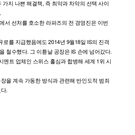
 가지 나쁜 해결책, 즉 최악과 차악의 선택 사이
.
에서 선처를 호소한 라파즈의 전 경영진은 이번
퀀텀
를 지급했음에도 2014년 9월18일 IS의 진격
이더리움 클래식
9
 철수했다. 그 이튿날 공장은 IS 손에 넘어갔다.
시멘트 업체인 스위스 홀심과 합병해 세계 1위 시
공장을 계속 가동한 방식과 관련해 반인도적 범죄
다.