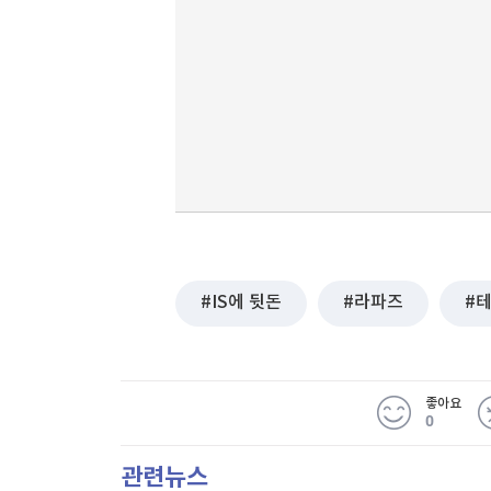
IS에 뒷돈
라파즈
좋아요
0
관련뉴스