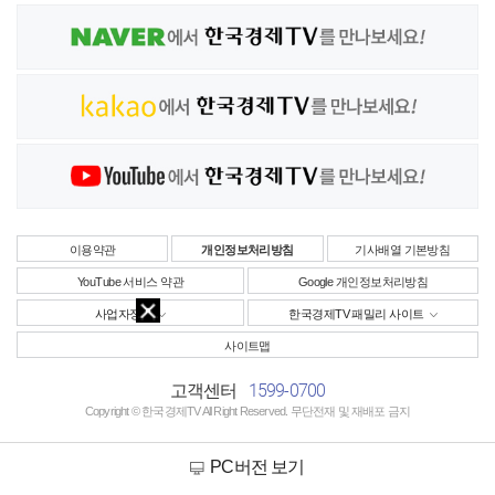
이용약관
개인정보처리방침
기사배열 기본방침
YouTube 서비스 약관
Google 개인정보처리방침
사업자정보
한국경제TV 패밀리 사이트
사이트맵
1599-0700
고객센터
Copyright © 한국경제TV All Right Reserved. 무단전재 및 재배포 금지
PC버전 보기