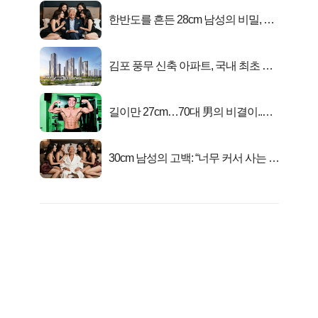
한반도를 흔든 28cm 남성의 비밀, 매
일 밤 즐거워
김포 풍무 신축 아파트, 국내 최초 반
값 분양..
길이만 27cm…70대 男의 비결이..충
격!
30cm 남성의 고백: “너무 커서 사는 게
행복해요”