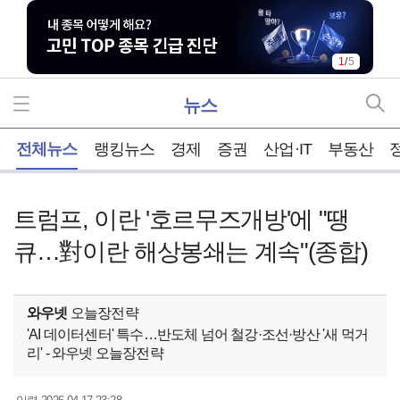
2
/
5
뉴스
홈
전체뉴스
랭킹뉴스
경제
증권
산업·IT
부동산
트럼프, 이란 '호르무즈개방'에 "땡
큐…對이란 해상봉쇄는 계속"(종합)
와우넷
오늘장전략
'AI 데이터센터' 특수…반도체 넘어 철강·조선·방산 '새 먹거
리' - 와우넷 오늘장전략