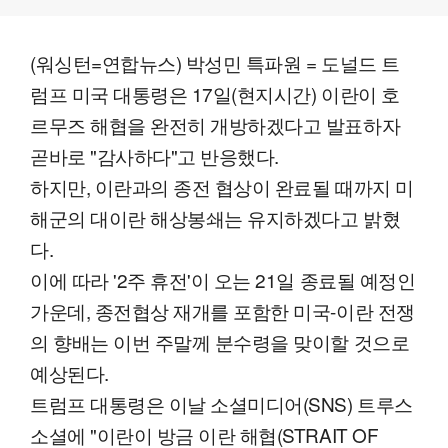
(워싱턴=연합뉴스) 박성민 특파원 = 도널드 트
럼프 미국 대통령은 17일(현지시간) 이란이 호
르무즈 해협을 완전히 개방하겠다고 발표하자
곧바로 "감사하다"고 반응했다.
하지만, 이란과의 종전 협상이 완료될 때까지 미
해군의 대이란 해상봉쇄는 유지하겠다고 밝혔
다.
이에 따라 '2주 휴전'이 오는 21일 종료될 예정인
가운데, 종전협상 재개를 포함한 미국-이란 전쟁
의 향배는 이번 주말께 분수령을 맞이할 것으로
예상된다.
트럼프 대통령은 이날 소셜미디어(SNS) 트루스
소셜에 "이란이 방금 이란 해협(STRAIT OF