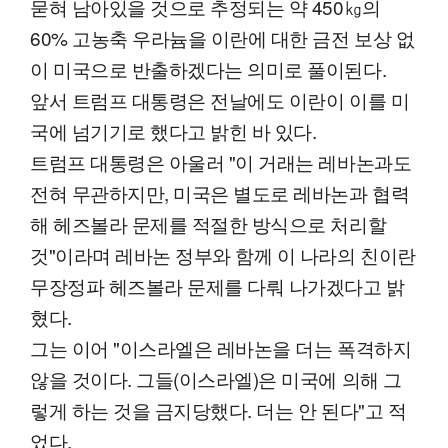
묻혀 남아있을 것으로 추정되는 약 450㎏의
60% 고농축 우라늄을 이란에 대한 금전 보상 없
이 미국으로 반출하겠다는 의미로 풀이된다.
앞서 트럼프 대통령은 전날에도 이란이 이를 미
국에 넘기기로 했다고 밝힌 바 있다.
트럼프 대통령은 아울러 "이 거래는 레바논과도
전혀 무관하지만, 미국은 별도로 레바논과 협력
해 헤즈볼라 문제를 적절한 방식으로 처리할
것"이라며 레바논 정부와 함께 이 나라의 친이란
무장정파 헤즈볼라 문제를 다뤄 나가겠다고 밝
혔다.
그는 이어 "이스라엘은 레바논을 더는 폭격하지
않을 것이다. 그들(이스라엘)은 미국에 의해 그
렇게 하는 것을 금지당했다. 더는 안 된다"고 적
었다.