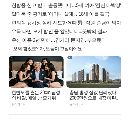
한밤중 신고 받고 출동했더니…5세 여아 '전신 타박상'
말다툼 중 흉기로 '어머니 살해'…18세 아들 결국
편의점 女사장 살해 시도한 30대男...직원·손님이 막아
유독 나만 모기 밥인 줄 알았더니...뜻밖의 결과
유산 아픔 2년 만에…김기리·문지인, 부모됐다
"오래 참았죠? 자, 오늘이 그날이에요.."
한반도를 흔든 28cm 남성
충남 홍성 집값 난리났다!
의 비밀, 매일 밤 즐거워
2000만원으로 내집 마련..
뉴스캐스트
뉴스캐스트