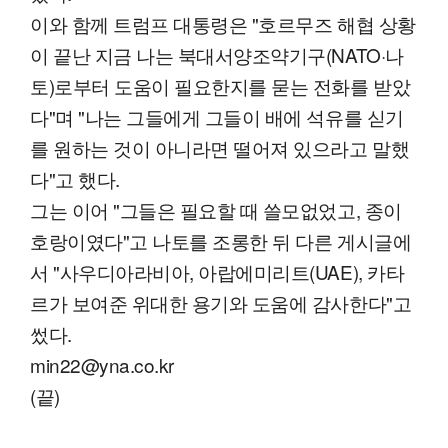
이와 함께 트럼프 대통령은 "호르무즈 해협 상황
이 끝난 지금 나는 북대서양조약기구(NATO·나
토)로부터 도움이 필요한지를 묻는 전화를 받았
다"며 "나는 그들에게 그들이 배에 석유를 싣기
를 원하는 것이 아니라면 떨어져 있으라고 말했
다"고 했다.
그는 이어 "그들은 필요할 때 쓸모없었고, 종이
호랑이였다"고 나토를 조롱한 뒤 다른 게시글에
서 "사우디아라비아, 아랍에미리트(UAE), 카타
르가 보여준 위대한 용기와 도움에 감사한다"고
썼다.
min22@yna.co.kr
(끝)