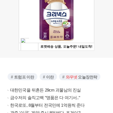
트럼프 이란
이란
와우넷
오늘장전략
대한민국을 뒤흔든 29cm 괴물남의 진실
금수저의 솔직고백 "명품은 다 여기서.."
한국로또, 8월부터 전국민에 1억원씩 준다
광주 ‘이곳’, 계약 즉시 8억번다..조건이?