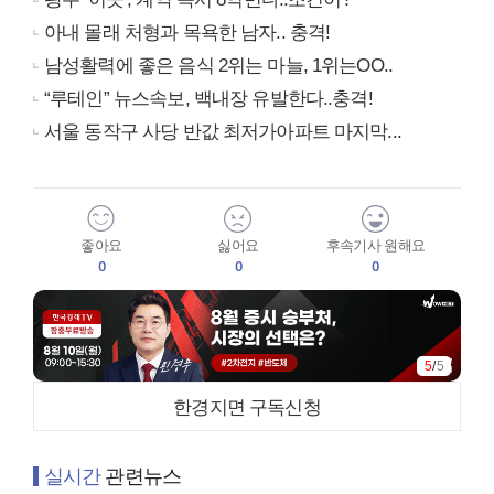
아내 몰래 처형과 목욕한 남자.. 충격!
남성활력에 좋은 음식 2위는 마늘, 1위는OO..
“루테인” 뉴스속보, 백내장 유발한다..충격!
서울 동작구 사당 반값 최저가아파트 마지막...
좋아요
싫어요
후속기사 원해요
0
0
0
5
/
5
한경지면 구독신청
실시간
관련뉴스