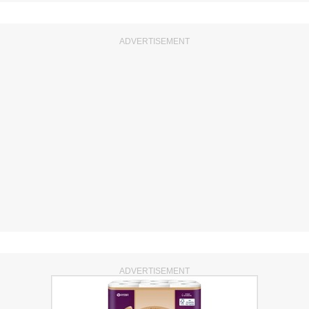
ADVERTISEMENT
ADVERTISEMENT