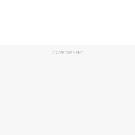
ADVERTISEMENT