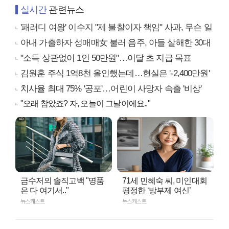
실시간
관련뉴스
'패러디 여왕' 이수지 "제 불찰이자 책임" 사과, 무슨 일
아내 가출하자 성매매女 불러 음주, 아들 살해한 30대
"소득 상관없이 1인 50만원"…이달 초 지급 목표
김원훈 주식 1억8천 올인했는데…현실은 '-2,400만원'
치사율 최대 75% '공포'…어린이 사망자 속출 '비상'
"오래 참았죠? 자, 오늘이 그날이에요.."
금수저의 솔직고백 "명품
71세 민혜숙 씨, 미인대회
은 다 여기서.."
평정한 ‘방부제 여신’
뉴스캐스트
뉴스캐스트