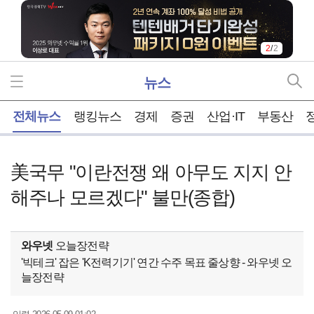
2
/
2
뉴스
홈
전체뉴스
랭킹뉴스
경제
증권
산업·IT
부동산
美국무 "이란전쟁 왜 아무도 지지 안
해주나 모르겠다" 불만(종합)
와우넷
오늘장전략
'빅테크' 잡은 'K전력기기' 연간 수주 목표 줄상향 - 와우넷 오
늘장전략