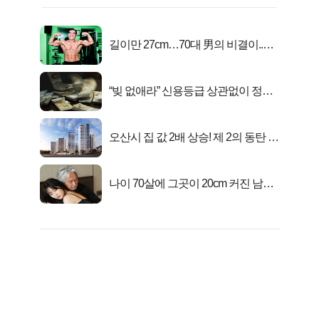
길이만 27cm…70대 男의 비결이..충
격!
“빚 없애라” 신용등급 상관없이 정부
서 2억지원!
오산시 집 값 2배 상승! 제 2의 동탄 신
화..
나이 70살에 그곳이 20cm 커진 남자..
충격!