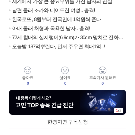
세계에서 가장 큰 중요부위를 가진 남자의 진실
남편 몰래 조카와 데이트한 여성.. 충격!
한국로또, 8월부터 전국민에 1억원씩 준다
아내 몰래 처형과 목욕한 남자.. 충격!
72세 할배의 실지렁이(6.9cm)가 30cm 망치로 진화…
오늘밤 187억뿌린다, 먼저 주우면 최대1억..!
좋아요
싫어요
후속기사 원해요
0
0
0
1
/
2
한경지면 구독신청