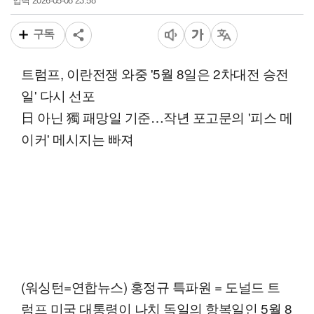
2026-05-08 23:58
입력
구독
트럼프, 이란전쟁 와중 '5월 8일은 2차대전 승전
일' 다시 선포
日 아닌 獨 패망일 기준…작년 포고문의 '피스 메
이커' 메시지는 빠져
(워싱턴=연합뉴스) 홍정규 특파원 = 도널드 트
럼프 미국 대통령이 나치 독일의 항복일인 5월 8