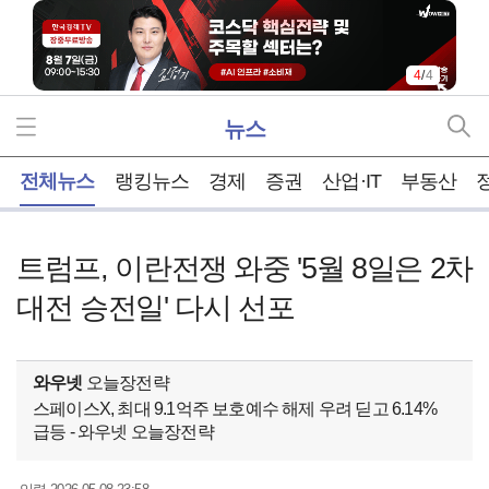
4
/
4
뉴스
홈
전체뉴스
랭킹뉴스
경제
증권
산업·IT
부동산
트럼프, 이란전쟁 와중 '5월 8일은 2차
대전 승전일' 다시 선포
와우넷
오늘장전략
스페이스X, 최대 9.1억주 보호예수 해제 우려 딛고 6.14%
급등 - 와우넷 오늘장전략