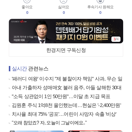
좋아요
싫어요
후속기사 원해요
0
0
0
3
/
4
한경지면 구독신청
실시간
관련뉴스
'패러디 여왕' 이수지 "제 불찰이자 책임" 사과, 무슨 일
아내 가출하자 성매매女 불러 음주, 아들 살해한 30대
"소득 상관없이 1인 50만원"…이달 초 지급 목표
김원훈 주식 1억8천 올인했는데…현실은 '-2,400만원'
치사율 최대 75% '공포'…어린이 사망자 속출 '비상'
"오래 참았죠? 자, 오늘이 그날이에요.."