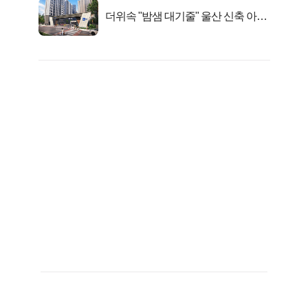
더위속 "밤샘 대기줄" 울산 신축 아파
트 오픈런 무슨일?