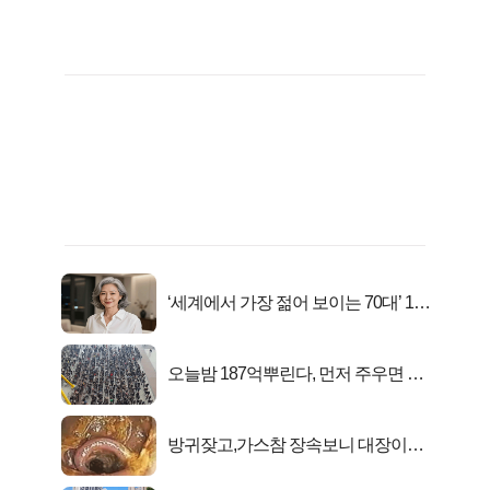
‘세계에서 가장 젊어 보이는 70대’ 1위
선정…
오늘밤 187억뿌린다, 먼저 주우면 최
대1억..!
방귀잦고,가스참 장속보니 대장이아
니라..