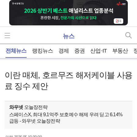
2
/
4
뉴스
홈
전체뉴스
랭킹뉴스
경제
증권
산업·IT
부동산
이란 매체, 호르무즈 해저케이블 사용
료 징수 제안
와우넷
오늘장전략
스페이스X, 최대 9.1억주 보호예수 해제 우려 딛고 6.14%
급등 - 와우넷 오늘장전략