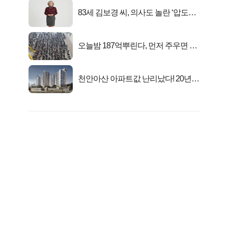
83세 김보경 씨, 의사도 놀란 ‘압도적
피지컬’
오늘밤 187억뿌린다, 먼저 주우면 최
대1억..!
천안아산 아파트값 난리났다! 20년
전 분양가..