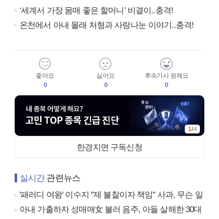
‘세계서 가장 몸매 좋은 할머니’ 비결이..충격!
온천에서 아내 몰래 처형과 사랑나눈 이야기..충격!
좋아요
싫어요
후속기사 원해요
0
0
0
1
/
4
한경지면 구독신청
실시간
관련뉴스
'패러디 여왕' 이수지 "제 불찰이자 책임" 사과, 무슨 일
아내 가출하자 성매매女 불러 음주, 아들 살해한 30대