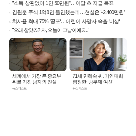
"소득 상관없이 1인 50만원"…이달 초 지급 목표
김원훈 주식 1억8천 올인했는데…현실은 '-2,400만원'
치사율 최대 75% '공포'…어린이 사망자 속출 '비상'
"오래 참았죠? 자, 오늘이 그날이에요.."
세계에서 가장 큰 중요부
71세 민혜숙 씨, 미인대회
위를 가진 남자의 진실
평정한 ‘방부제 여신’
뉴스캐스트
뉴스캐스트