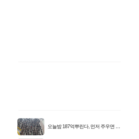
오늘밤 187억뿌린다, 먼저 주우면 최
대1억..!