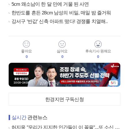
5cm 왜소남이 한 달 만에 거물 된 사연
한반도를 흔든 28cm 남성의 비밀, 매일 밤 즐거워
강서구 ‘반값’ 신축 아파트 떴다! 경쟁률 치열해..
좋아요
싫어요
후속기사 원해요
0
0
0
5
/
5
한경지면 구독신청
실시간
관련뉴스
허지웅 "우리가 지지한 인간들이 이 꼴을"...또 소신 발언