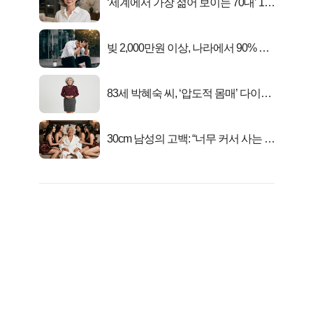
‘세계에서 가장 젊어 보이는 70대’ 1위
선정…
빚 2,000만원 이상, 나라에서 90% 갚
아준다!
83세 박혜숙 씨, ‘압도적 몸매’ 다이어
트 신 등극
30cm 남성의 고백: “너무 커서 사는 게
행복해요”