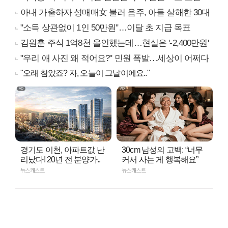
아내 가출하자 성매매女 불러 음주, 아들 살해한 30대
"소득 상관없이 1인 50만원"…이달 초 지급 목표
김원훈 주식 1억8천 올인했는데…현실은 '-2,400만원'
"우리 애 사진 왜 적어요?" 민원 폭발…세상이 어쩌다
"오래 참았죠? 자, 오늘이 그날이에요.."
경기도 이천, 아파트값 난
30cm 남성의 고백: “너무
리났다! 20년 전 분양가..
커서 사는 게 행복해요”
뉴스캐스트
뉴스캐스트