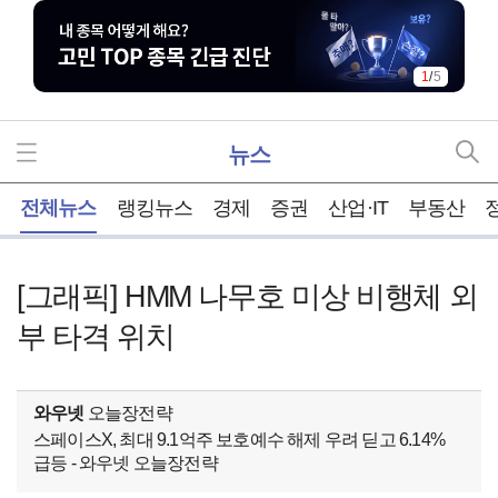
1
/
5
뉴스
홈
전체뉴스
랭킹뉴스
경제
증권
산업·IT
부동산
[그래픽] HMM 나무호 미상 비행체 외
부 타격 위치
와우넷
오늘장전략
스페이스X, 최대 9.1억주 보호예수 해제 우려 딛고 6.14%
급등 - 와우넷 오늘장전략