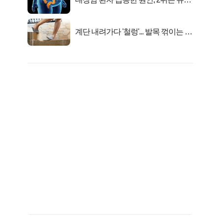
균 1위는OO..
계단 내려가다 '철렁'... 발목 꺾이는 이
유