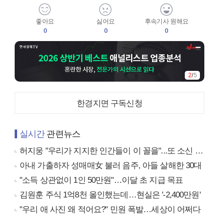
좋아요
싫어요
후속기사 원해요
0
0
0
3
/
5
한경지면 구독신청
실시간
관련뉴스
허지웅 "우리가 지지한 인간들이 이 꼴을"...또 소신 발언
아내 가출하자 성매매女 불러 음주, 아들 살해한 30대
"소득 상관없이 1인 50만원"…이달 초 지급 목표
김원훈 주식 1억8천 올인했는데…현실은 '-2,400만원'
"우리 애 사진 왜 적어요?" 민원 폭발…세상이 어쩌다