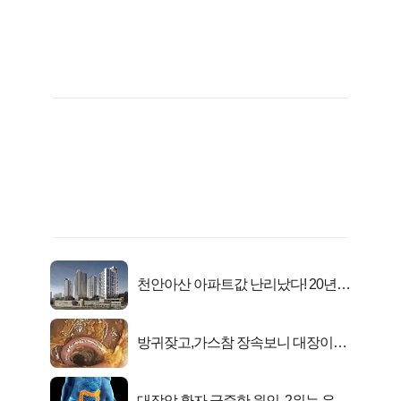
천안아산 아파트값 난리났다! 20년
전 분양가..
방귀잦고,가스참 장속보니 대장이아
니라..
대장암 환자 급증한 원인, 2위는 유산