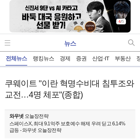
4
/
5
뉴스
홈
전체뉴스
랭킹뉴스
경제
증권
산업·IT
부동산
쿠웨이트 "이란 혁명수비대 침투조와
교전…4명 체포"(종합)
와우넷
오늘장전략
스페이스X, 최대 9.1억주 보호예수 해제 우려 딛고 6.14%
급등 - 와우넷 오늘장전략