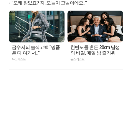
"오래 참았죠? 자, 오늘이 그날이에요.."
금수저의 솔직고백 "명품
한반도를 흔든 28cm 남성
은 다 여기서.."
의 비밀, 매일 밤 즐거워
뉴스캐스트
뉴스캐스트