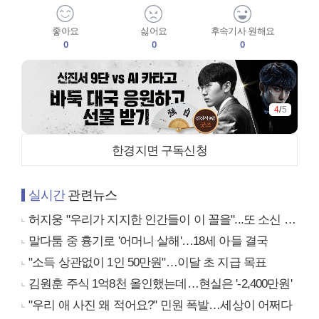
좋아요
싫어요
후속기사 원해요
0
0
0
4
/
5
한경지면 구독신청
실시간
관련뉴스
허지웅 "우리가 지지한 인간들이 이 꼴을"...또 소신 발언
말다툼 중 흉기로 '어머니 살해'…18세 아들 결국
"소득 상관없이 1인 50만원"…이달 초 지급 목표
김원훈 주식 1억8천 올인했는데…현실은 '-2,400만원'
"우리 애 사진 왜 적어요?" 민원 폭발…세상이 어쩌다