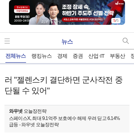
5
/
5
뉴스
홈
전체뉴스
랭킹뉴스
경제
증권
산업·IT
부동산
러 "젤렌스키 결단하면 군사작전 중
단될 수 있어"
와우넷
오늘장전략
스페이스X, 최대 9.1억주 보호예수 해제 우려 딛고 6.14%
급등 - 와우넷 오늘장전략