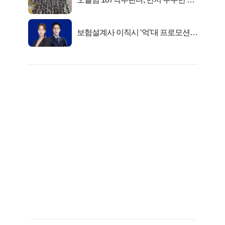
대1억..!
보험설계사 이직시 ‘억’대 프로모션!
키움에셋!