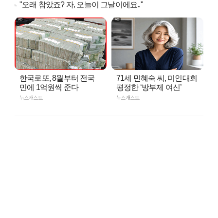
"오래 참았죠? 자, 오늘이 그날이에요.."
한국로또, 8월부터 전국
71세 민혜숙 씨, 미인대회
민에 1억원씩 준다
평정한 ‘방부제 여신’
뉴스캐스트
뉴스캐스트