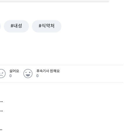
내성
식약처
싫어요
후속기사 원해요
0
0
허지웅 "우리가 지지한 인간들이 이 꼴을"...또 소신 발언
아내 가출하자 성매매女 불러 음주, 아들 살해한 30대
김원훈 주식 1억8천 올인했는데…현실은 '-2,400만원'