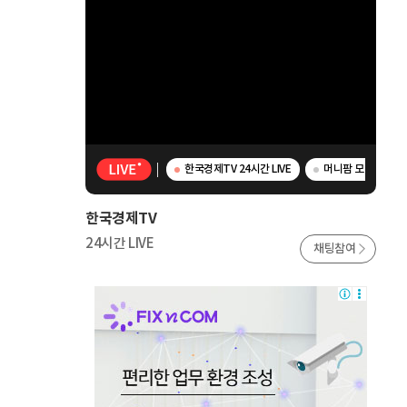
한국경제TV 24시간 LIVE
머니팜 모닝라이브 
한국경제TV
24시간 LIVE
채팅참여