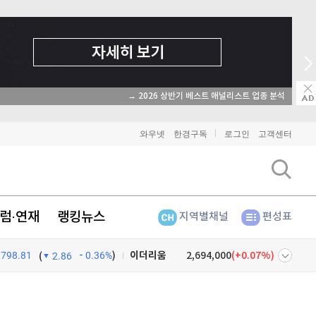
→ 2026 상반기 베스트 애널리스트 업종 분석
와우넷
한경구독
로그인
고객센터
럼·연재
랭킹뉴스
지역별채널
편성표
비트코인
91,346,000
(
0%
)
798.81
0.36%
)
이더리움
2,694,000
(
0.07%
)
(
2.86
리플
1,441
(
-0.21%
)
넷
주식창