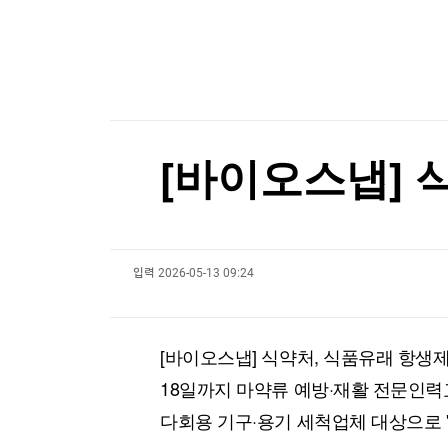
한국경제TV
뉴스홈
[포토+] 박정민, '멋짐 가득한 모습~'
머니팜 모닝라이브
증권
굿모닝 작전
금융
"나야, '흑백요리사' 시즌3"
오늘장 뭐사지?
부동산
[온에어] 주식, 알아야번다 <박지윤의 감정금융학
[오후5시] 뉴스플러스
사회
온로드 (ON ROAD) 인사이트
글로벌경제
美증시, 금리인상 기대론 후퇴에 상승…S&P500
[바이오스냅] 
랭킹뉴스
美증시, 금리인상 기대론 후퇴에 상승…S&P500
입력
2026-05-13 09:24
미네르바아카데미
증권 데이터
스페셜강의
특징주 뉴스
[바이오스냅] 식약처, 식품유래 항생
투자/재테크
매매신호 (랭킹100
부동산/세무
투자분석
18일까지 마약류 예방·재활 전문인
산업
국내증시
다회용 기구·용기 세척업체 대상으로 
[모집-3기-] 돈버는 트레이딩 투자 북클럽
환율