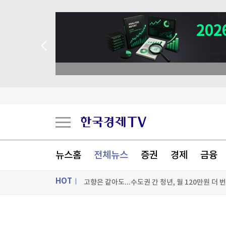
뉴스홈
전체뉴스
증권
경제
금융
美증시, 금리인상 기대론 후퇴에 상승…S&P500
HOT
고향은 같아도...수도권 간 청년, 월 120만원 더 
콜로라도강이 말라간다…美 최대 저수지 수위 역
ON AIR
뉴스
국제유가, 호르무즈 협상 추이 주목하며 상승…브