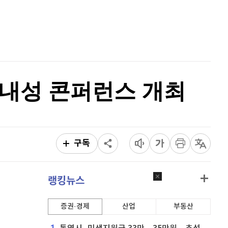
비트코인 캐시
304,600
(
0.76%
)
홈
AI추천
이오스
896
(
-0.45%
)
품
마켓이슈
특징주
이벤트
비트코인 골드
1,313
(
-763.82%
)
퀀텀
916
(
0%
)
 내성 콘퍼런스 개최
이더리움 클래식
9,115
(
-0.11%
)
비트코인
91,346,000
(
0%
)
구독
랭킹뉴스
증권·경제
산업
부동산
1