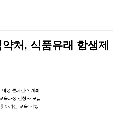
TV홈
무료방송
전체뉴스
증권
파트너스
경제
종목핫라인
추천 상
산업
경제
오늘의 
정치
>
생활경제
수익후기
국제
기업·CEO
이벤트
칼럼·연재
 사상최고치 마감
식약처, 식품유래 항생제
특집방송
 사상최고치 마감
전체 프로그램
채널/편성
지역별채널
제 내성 콘퍼런스 개최
)
편성표
력교육과정 신청자 모집
'찾아가는 교육' 시행