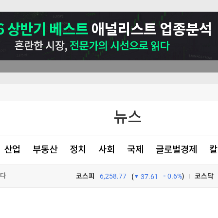
뉴스
산업
부동산
정치
사회
국제
글로벌경제
칼
 사상최고치 마감
번다
코스피
6,258.77
0.6%
)
코스닥
(
37.61
대 최저로
TV프로그램
와우
렌트 1%↑