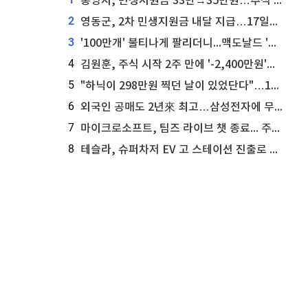
통영시, 민생지원금 33만→35만원…추석 전 푼다
2
영동군, 2차 민생지원금 내달 지급…17일부터 신청 접수
3
'100만개' 불티나게 팔리더니...맥도날드 '충주찰옥수수버거' 돌연 판매 종료
4
김원훈, 주식 시작 2주 만에 '-2,400만원'…"차 한 대 값 날렸다"
5
"하닉이 298만원 찍던 날이 있었단다"…100만 클릭 '전래동화' 정체
6
외국인 공매도 2년來 최고…삼성전자에 무슨일이 [B급기자의 B급리포트]
7
마이크로소프트, 팀즈 라이브 챗 종료... 주가는 상승세
8
테슬라, 슈퍼차저 EV 고 스테이션 진출로 주가 상승