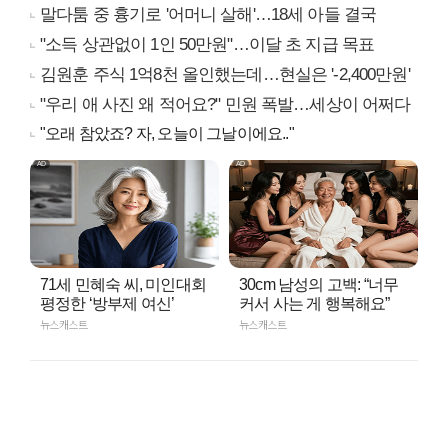
말다툼 중 흉기로 '어머니 살해'…18세 아들 결국
"소득 상관없이 1인 50만원"…이달 초 지급 목표
김원훈 주식 1억8천 올인했는데…현실은 '-2,400만원'
"우리 애 사진 왜 적어요?" 민원 폭발…세상이 어쩌다
"오래 참았죠? 자, 오늘이 그날이에요.."
71세 민혜숙 씨, 미인대회
30cm 남성의 고백: “너무
평정한 ‘방부제 여신’
커서 사는 게 행복해요”
뉴스캐스트
뉴스캐스트