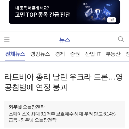
2
/
5
뉴스
홈
전체뉴스
랭킹뉴스
경제
증권
산업·IT
부동산
라트비아 총리 날린 우크라 드론…영
공침범에 연정 붕괴
와우넷
오늘장전략
스페이스X, 최대 9.1억주 보호예수 해제 우려 딛고 6.14%
급등 - 와우넷 오늘장전략