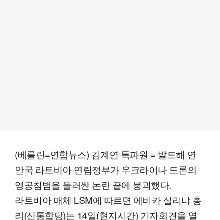
(베를린=연합뉴스) 김계연 특파원 = 발트해 연
안국 라트비아 연립정부가 우크라이나 드론의
영공침범을 둘러싼 논란 끝에 붕괴했다.
라트비아 매체 LSM에 따르면 에비카 실리냐 총
리(신통합당)는 14일(현지시간) 기자회견을 열