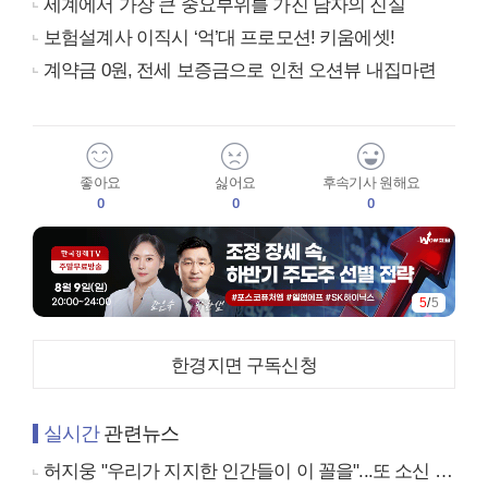
세계에서 가장 큰 중요부위를 가진 남자의 진실
보험설계사 이직시 ‘억’대 프로모션! 키움에셋!
계약금 0원, 전세 보증금으로 인천 오션뷰 내집마련
좋아요
싫어요
후속기사 원해요
0
0
0
5
/
5
한경지면 구독신청
실시간
관련뉴스
허지웅 "우리가 지지한 인간들이 이 꼴을"...또 소신 발언