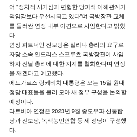
어 "정치적 시기심과 편협한 당파적 이해관계가
책임감보다 우선시되고 있다"며 국방장관 교체
를 둘러싼 연정 내부 이견으로 사임한다고 밝혔
다.
연정 파트너인 진보당은 실리냐 총리의 요구로
자당 소속 안드리스 스프루츠 국방장관이 사임
하자 전날 총리에 대한 지지를 철회한다며 연정
을 깨겠다고 예고했다.
에드가르스 링케비치 대통령은 오는 15일 원내
정당 대표들을 불러 모아 새 정부 구성을 논의할
예정이다.
라트비아 연정은 2023년 9월 중도우파 신통합
당과 진보당, 녹색농민연합 등 세 정당이 구성했
다.