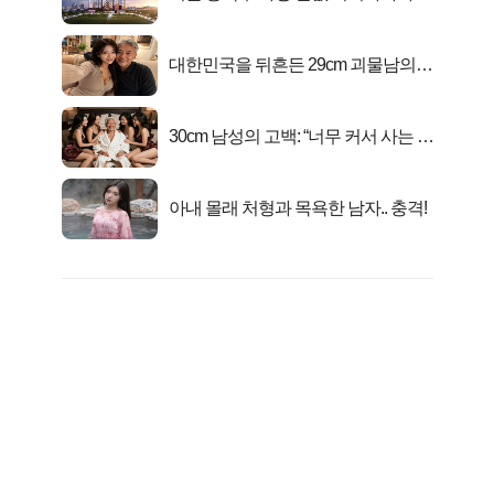
마지막...
대한민국을 뒤흔든 29cm 괴물남의
진실
30cm 남성의 고백: “너무 커서 사는 게
행복해요”
아내 몰래 처형과 목욕한 남자.. 충격!