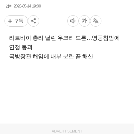
2026-05-14 19:00
입력
구독
라트비아 총리 날린 우크라 드론…영공침범에
연정 붕괴
국방장관 해임에 내부 분란 끝 해산
ADVERTISEMENT