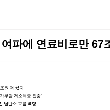
TV홈
무료방송
전체뉴스
성도 해임
증권
파트너스
경제
종목핫라인
추천 상
산업
경제
오늘의 
정치
생활경제
수익후기
국제
기업·CEO
이벤트
칼럼·연재
 여파에 연료비로만 67
특집방송
부 상대 소송
전체 프로그램
부 상대 소송
채널/편성
지역별채널
7조원 더 썼다
)
편성표
가부담 저소득층 집중"
존 탈탄소 흐름 역행