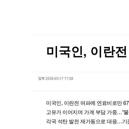
한국경제TV
뉴스홈
미군 수뇌부 또 물갈이?…유럽 작전 총괄 고위장
머니팜 모닝라이브
증권
굿모닝 작전
금융
[포토+] 박정민, '멋짐 가득한 모습~'
오늘장 뭐사지?
부동산
"나야, '흑백요리사' 시즌3"
[오후5시] 뉴스플러스
사회
온로드 (ON ROAD) 인사이트
글로벌경제
[온에어] 국고처 6부
미국인, 이란전
랭킹뉴스
우파 인플루언서 허위주장에 해임된 美 검사, 법무
우파 인플루언서 허위주장에 해임된 美 검사, 법무
입력
2026-05-17 17:58
미네르바아카데미
증권 데이터
스페셜강의
특징주 뉴스
미국인, 이란전 여파에 연료비로만 6
투자/재테크
매매신호 (랭킹100
부동산/세무
투자분석
고유가 이어지며 가계 부담 가중…"물
산업
국내증시
각국 석탄 발전 재가동으로 대응…기
[모집-3기-] 돈버는 트레이딩 투자 북클럽
환율