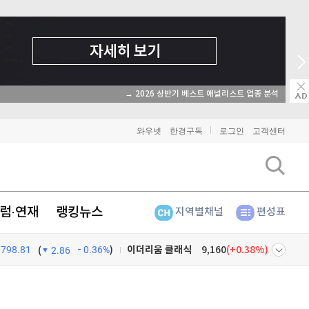
→ 2026 상반기 베스트 애널리스트 업종 분석
와우넷
한경구독
로그인
고객센터
럼·연재
랭킹뉴스
지역별채널
편성표
798.81
0.36%
)
비트코인
91,373,000
(
0.03%
)
(
2.86
이더리움
2,692,000
(
0%
)
넷
주식창