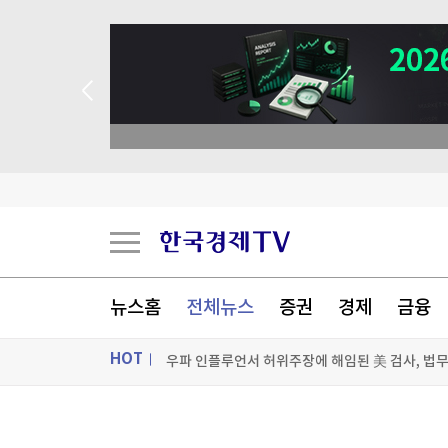
뉴스홈
전체뉴스
증권
경제
금융
HOT
우파 인플루언서 허위주장에 해임된 美 검사, 법무
엘베 타려던 휠체어 탄 환자 발로 '툭'…사망케 한 
ON AIR
뉴스
"美 정보기관, 독일 공항 폭발드론 러시아 소유 가