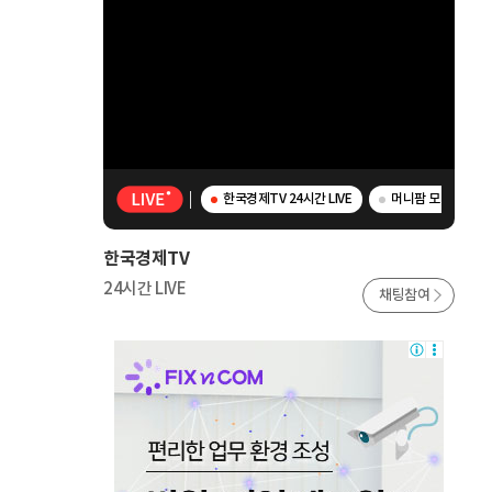
한국경제TV 24시간 LIVE
머니팜 모닝라이브 
한국경제TV
24시간 LIVE
채팅참여