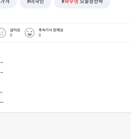
가격
미국인
와우넷
오늘장전략
싫어요
후속기사 원해요
0
0
허지웅 "우리가 지지한 인간들이 이 꼴을"...또 소신 발언
아내 가출하자 성매매女 불러 음주, 아들 살해한 30대
김원훈 주식 1억8천 올인했는데…현실은 '-2,400만원'
"우리 애 사진 왜 적어요?" 민원 폭발…세상이 어쩌다