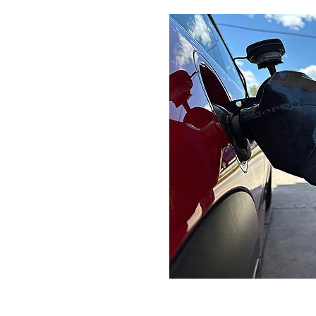
[할인50%] 한·미 투자 올인원 클래스
해외증시