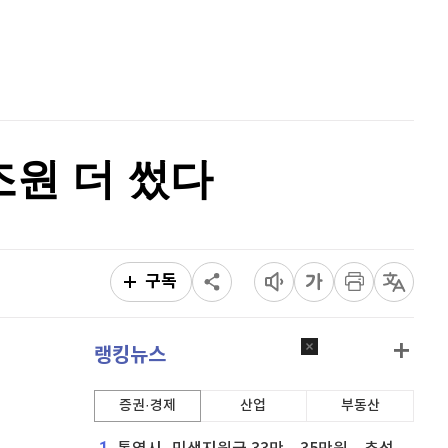
리플
1,450
(
0.42%
)
홈
AI추천
비트코인 캐시
304,200
(
0.63%
)
품
마켓이슈
특징주
이벤트
이오스
896
(
-0.45%
)
비트코인 골드
1,313
(
-763.82%
)
조원 더 썼다
퀀텀
921
(
0.55%
)
이더리움 클래식
9,160
(
0.38%
)
비트코인
91,373,000
(
0.03%
)
구독
랭킹뉴스
증권·경제
산업
부동산
1