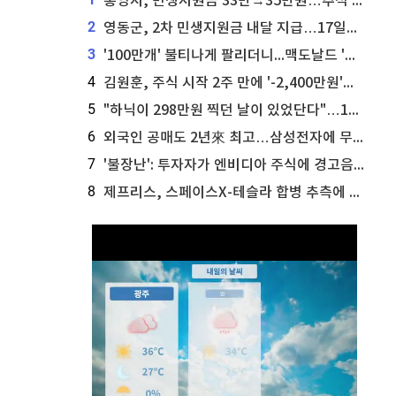
통영시, 민생지원금 33만→35만원…추석 전 푼다
2
영동군, 2차 민생지원금 내달 지급…17일부터 신청 접수
3
'100만개' 불티나게 팔리더니...맥도날드 '충주찰옥수수버거' 돌연 판매 종료
4
김원훈, 주식 시작 2주 만에 '-2,400만원'…"차 한 대 값 날렸다"
5
"하닉이 298만원 찍던 날이 있었단다"…100만 클릭 '전래동화' 정체
6
외국인 공매도 2년來 최고…삼성전자에 무슨일이 [B급기자의 B급리포트]
7
'불장난': 투자자가 엔비디아 주식에 경고음 울려
8
제프리스, 스페이스X-테슬라 합병 추측에 대한 트래커 주식 가능성 분석