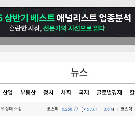
뉴스
산업
부동산
정치
사회
국제
글로벌경제
칼
부 상대 소송
코스피
6,258.77
0.6%
)
코스닥
(
37.61
70대 집유
TV프로그램
와우
능성 제기"