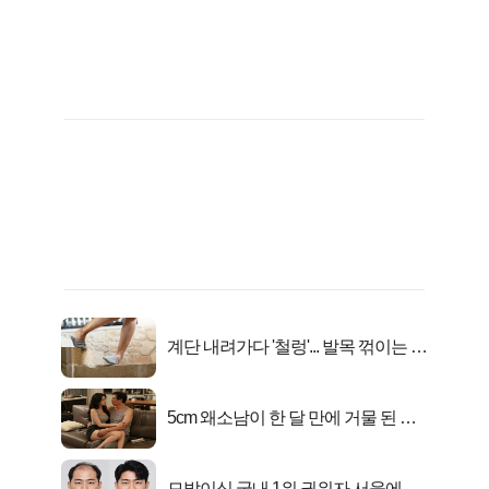
계단 내려가다 '철렁'... 발목 꺾이는 이
유
5cm 왜소남이 한 달 만에 거물 된 사
연
모발이식 국내 1위 권위자 서울에 있