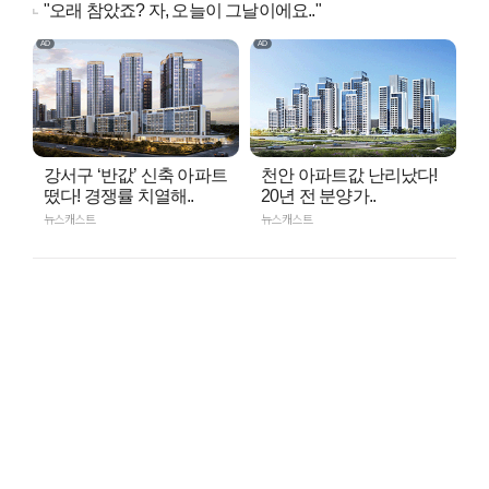
"오래 참았죠? 자, 오늘이 그날이에요.."
강서구 ‘반값’ 신축 아파트
천안 아파트값 난리났다!
떴다! 경쟁률 치열해..
20년 전 분양가..
뉴스캐스트
뉴스캐스트