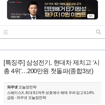
3
/
5
[특징주] 삼성전기, 현대차 제치고 '시
총 4위'…200만원 첫돌파(종합3보)
와우넷
오늘장전략
스페이스X, 최대 9.1억주 보호예수 해제 우려 딛고 6.14%
급등 - 와우넷 오늘장전략