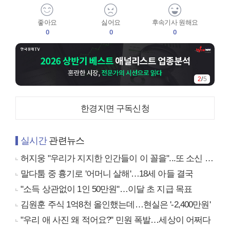
좋아요
싫어요
후속기사 원해요
0
0
0
2
/
5
한경지면 구독신청
실시간
관련뉴스
허지웅 "우리가 지지한 인간들이 이 꼴을"...또 소신 발언
말다툼 중 흉기로 '어머니 살해'…18세 아들 결국
"소득 상관없이 1인 50만원"…이달 초 지급 목표
김원훈 주식 1억8천 올인했는데…현실은 '-2,400만원'
"우리 애 사진 왜 적어요?" 민원 폭발…세상이 어쩌다