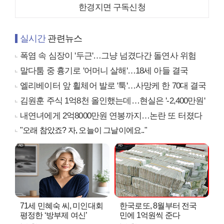
한경지면 구독신청
실시간
관련뉴스
폭염 속 심장이 '두근'…그냥 넘겼다간 돌연사 위험
말다툼 중 흉기로 '어머니 살해'…18세 아들 결국
엘리베이터 앞 휠체어 발로 '툭'…사망케 한 70대 결국
김원훈 주식 1억8천 올인했는데…현실은 '-2,400만원'
내연녀에게 2억8000만원 연봉까지…논란 또 터졌다
"오래 참았죠? 자, 오늘이 그날이에요.."
71세 민혜숙 씨, 미인대회
한국로또, 8월부터 전국
평정한 ‘방부제 여신’
민에 1억원씩 준다