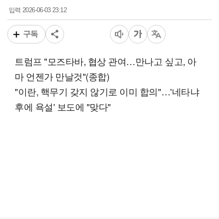
2026-06-03 23:12
입력
구독
트럼프 "모즈타바, 협상 관여…만나고 싶고, 아
마 언젠가 만날것"(종합)
"이란, 핵무기 갖지 않기로 이미 합의"…'네타냐
후에 욕설' 보도에 "맞다"