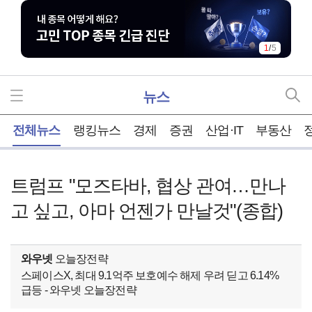
1
/
5
뉴스
홈
전체뉴스
랭킹뉴스
경제
증권
산업·IT
부동산
트럼프 "모즈타바, 협상 관여…만나
고 싶고, 아마 언젠가 만날것"(종합)
와우넷
오늘장전략
스페이스X, 최대 9.1억주 보호예수 해제 우려 딛고 6.14%
급등 - 와우넷 오늘장전략