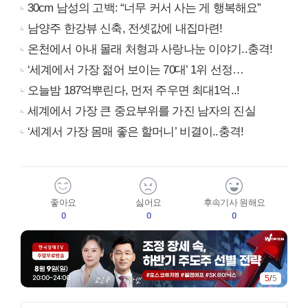
30cm 남성의 고백: “너무 커서 사는 게 행복해요”
남양주 한강뷰 신축, 전셋값에 내집마련!
온천에서 아내 몰래 처형과 사랑나눈 이야기..충격!
‘세계에서 가장 젊어 보이는 70대’ 1위 선정…
오늘밤 187억뿌린다, 먼저 주우면 최대1억..!
세계에서 가장 큰 중요부위를 가진 남자의 진실
‘세계서 가장 몸매 좋은 할머니’ 비결이..충격!
좋아요
싫어요
후속기사 원해요
0
0
0
5
/
5