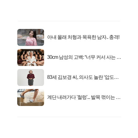
아내 몰래 처형과 목욕한 남자.. 충격!
30cm 남성의 고백: “너무 커서 사는 게
행복해요”
83세 김보경 씨, 의사도 놀란 ‘압도적
피지컬’
계단 내려가다 '철렁'... 발목 꺾이는 이
유