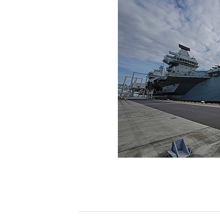
[할인50%] 한·미 투자 올인원 클래스
해외증시