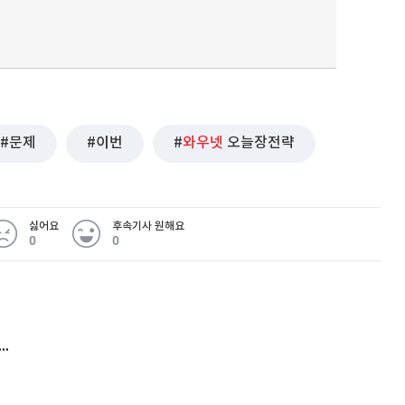
문제
이번
와우넷
오늘장전략
싫어요
후속기사 원해요
0
0
 무슨 일
아내 가출하자 성매매女 불러 음주, 아들 살해한 30대
김원훈 주식 1억8천 올인했는데…현실은 '-2,400만원'