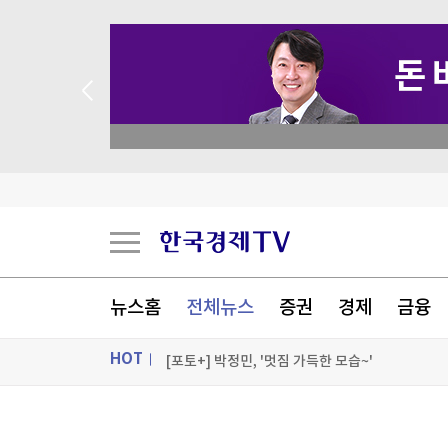
 꽝 없는 룰렛 이벤트
"건축이든 삶이든 바람길 열어야 사람이 통한다"
비평·다큐·화보까지…구마 겐고의 모든 것을 담
해외 사업 호조에…KT&G 매출 '사상 최대'
뉴스홈
전체뉴스
증권
경제
금융
나무와 돌로 쓴 詩, 약한 건축의 시대
HOT
[포토+] 박정민, '멋짐 가득한 모습~'
"나야, '흑백요리사' 시즌3"
ON AIR
뉴스
[온에어] 신박한 경제토크 킥