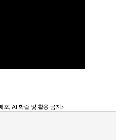
퀀텀
이더리움 클래식
9
포, AI 학습 및 활용 금지>