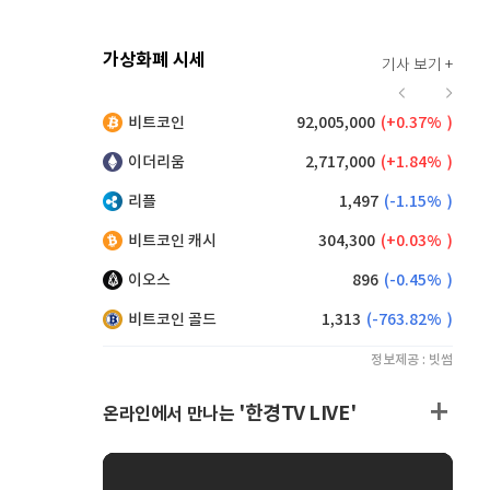
가상화폐 시세
기사 보기 +
928
(
1.75%
)
비트코인
92,005,000
(
0.37%
)
,250
(
0.38%
)
이더리움
2,717,000
(
1.84%
)
리플
1,497
(
-1.15%
)
비트코인 캐시
304,300
(
0.03%
)
이오스
896
(
-0.45%
)
비트코인 골드
1,313
(
-763.82%
)
정보제공 : 빗썸
'한경TV LIVE'
온라인에서 만나는