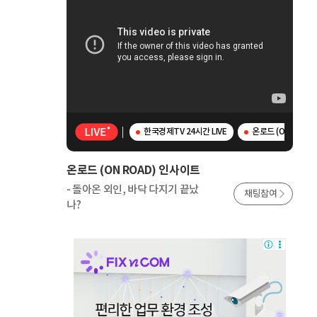
한국경제TV 24시간 LIVE
온로드 (ON ROAD
온로드 (ON ROAD) 인사이트
- 돌아온 외인, 바닥 다지기 끝났
채팅참여
나?