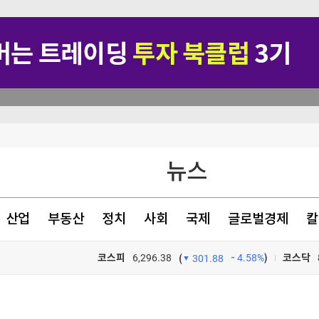
뉴스
았다
산업
부동산
정치
사회
국제
글로벌경제
칼
코스피
6,296.38
4.58%
)
코스닥
(
301.88
TV프로그램
와우