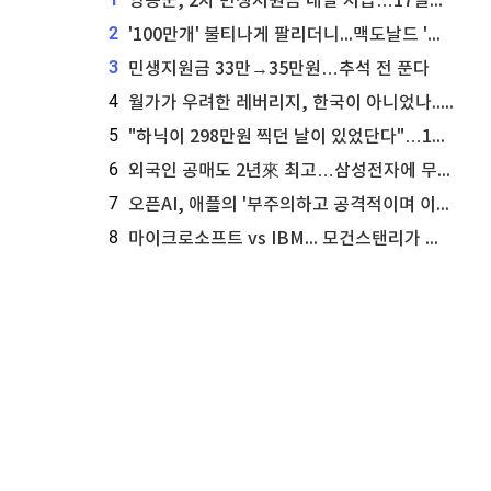
영동군, 2차 민생지원금 내달 지급…17일부터 신청 접수
2
'100만개' 불티나게 팔리더니...맥도날드 '충주찰옥수수버거' 돌연 판매 종료
3
민생지원금 33만→35만원…추석 전 푼다
4
월가가 우려한 레버리지, 한국이 아니었나...'상황 인식' 못한 아셴브레너의 추락
5
"하닉이 298만원 찍던 날이 있었단다"…100만 클릭 '전래동화' 정체
6
외국인 공매도 2년來 최고…삼성전자에 무슨일이 [B급기자의 B급리포트]
7
오픈AI, 애플의 '부주의하고 공격적이며 이상하게 개인적인' 영업비밀 소송 기각 신청
8
마이크로소프트 vs IBM... 모건스탠리가 선택한 하이퍼스케일러 투자 유망주