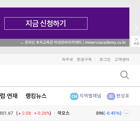
→ 온라인 투자교육은 미네르바아카데미 / minervaacademy.co.kr
비트코인
92,005,000
(
0.37%
)
와우넷
한경구독
로그인
고객센터
이더리움
2,717,000
(
1.84%
)
리플
1,497
(
-1.15%
)
럼·연재
랭킹뉴스
지역별채널
편성표
비트코인 캐시
304,300
(
0.03%
)
801.67
0.26%
)
이오스
896
(
-0.45%
)
(
2.08
비트코인 골드
1,313
(
-763.82%
)
넷
주식창