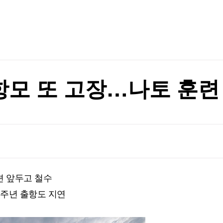
TV홈
무료방송
전체뉴스
증권
파트너스
경제
종목핫라인
추천 상
산업
경제
오늘의 
정치
생활경제
수익후기
국제
기업·CEO
이벤트
칼럼·연재
항모 또 고장…나토 훈련
특집방송
전체 프로그램
채널/편성
지역별채널
련 앞두고 철수
)
편성표
0주년 출항도 지연