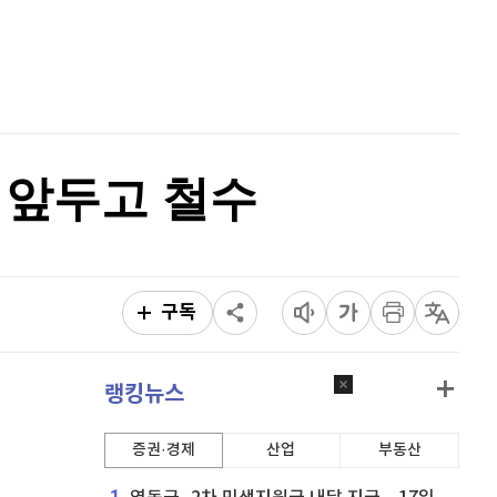
퀀텀
928
(
1.75%
)
홈
AI추천
이더리움 클래식
9,250
(
0.38%
)
품
마켓이슈
특징주
이벤트
비트코인
92,005,000
(
0.37%
)
 앞두고 철수
구독
랭킹뉴스
증권·경제
산업
부동산
1