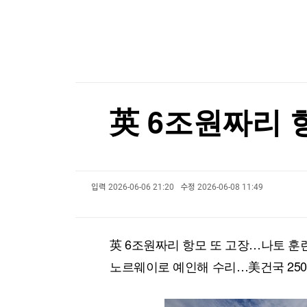
한국경제TV
뉴스홈
"건축이든 삶이든 바람길 열어야 사람이 통한다"
머니팜 모닝라이브
증권
굿모닝 작전
금융
"건축이든 삶이든 바람길 열어야 사람이 통한다"
오늘장 뭐사지?
부동산
[오후5시] 뉴스플러스
사회
온로드 (ON ROAD) 인사이트
글로벌경제
英 6조원짜리 
랭킹뉴스
입력
2026-06-06 21:20
수정
2026-06-08 11:49
미네르바아카데미
증권 데이터
스페셜강의
특징주 뉴스
英 6조원짜리 항모 또 고장…나토 훈
투자/재테크
매매신호 (랭킹100
부동산/세무
투자분석
노르웨이로 예인해 수리…美건국 25
산업
국내증시
[모집-3기-] 돈버는 트레이딩 투자 북클럽
환율