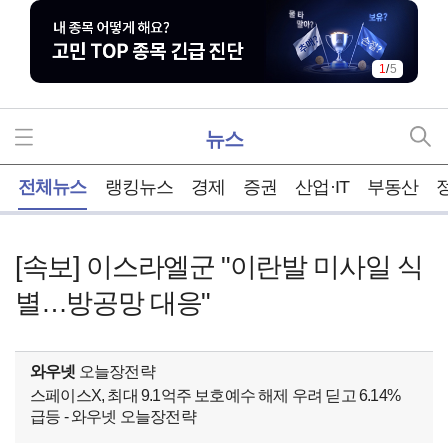
1
/
5
뉴스
홈
전체뉴스
랭킹뉴스
경제
증권
산업·IT
부동산
[속보] 이스라엘군 "이란발 미사일 식
별…방공망 대응"
와우넷
오늘장전략
스페이스X, 최대 9.1억주 보호예수 해제 우려 딛고 6.14%
급등 - 와우넷 오늘장전략