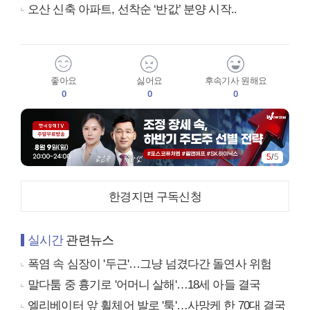
오산 신축 아파트, 선착순 ‘반값’ 분양 시작..
좋아요
싫어요
후속기사 원해요
0
0
0
5
/
5
한경지면 구독신청
실시간
관련뉴스
폭염 속 심장이 '두근'…그냥 넘겼다간 돌연사 위험
말다툼 중 흉기로 '어머니 살해'…18세 아들 결국
엘리베이터 앞 휠체어 발로 '툭'…사망케 한 70대 결국