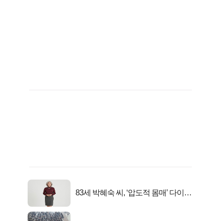
83세 박혜숙 씨, ‘압도적 몸매’ 다이어
트 신 등극