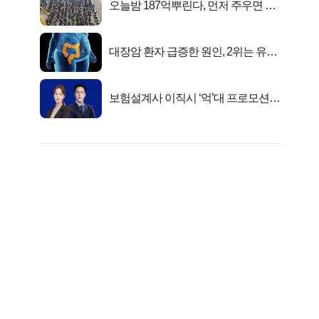
오늘밤 187억뿌린다, 먼저 주우면 최
대1억..!
대장암 환자 급증한 원인, 2위는 유산
균 1위는OO..
보험설계사 이직시 ‘억’대 프로모션!
키움에셋!