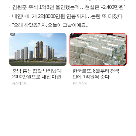
김원훈 주식 1억8천 올인했는데…현실은 '-2,400만원'
내연녀에게 2억8000만원 연봉까지…논란 또 터졌다
"오래 참았죠? 자, 오늘이 그날이에요.."
충남 홍성 집값 난리났다!
한국로또, 8월부터 전국
2000만원으로 내집 마련..
민에 1억원씩 준다
뉴스캐스트
뉴스캐스트