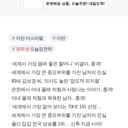
이란 이스라엘
이란
와우넷
오늘장전략
‘세계서 가장 몸매 좋은 할머니’ 비결이..충격!
세계에서 가장 큰 중요부위를 가진 남자의 진실
83세 김보경 씨, 의사도 놀란 ‘압도적 피지컬’
온천에서 아내 몰래 처형과 사랑나눈 이야기..충격!
아내 몰래 처형과 목욕한 남자.. 충격!
‘세계에서 가장 젊어 보이는 70대’ 1위 선정…
세계에서 가장 큰 중요부위를 가진 남자의 진실
울산 집값 전국 상승률 1위… 신축 지금 사라!