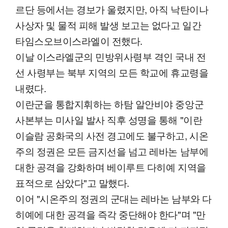
르단 등에서는 경보가 울렸지만, 아직 낙탄이나
사상자 및 물적 피해 발생 보고는 없다고 일간
타임스오브이스라엘이 전했다.
이날 이스라엘군의 민방위사령부 격인 국내 전
선 사령부는 북부 지역의 모든 학교에 휴교령을
내렸다.
이란군을 통합지휘하는 하탐 알안비야 중앙군
사본부는 미사일 발사 직후 성명을 통해 "이란
이슬람 공화국의 사전 경고에도 불구하고, 시온
주의 정권은 모든 금지선을 넘고 레바논 남부에
대한 공격을 강화하며 베이루트 다히예 지역을
표적으로 삼았다"고 말했다.
이어 "시온주의 정권의 군대는 레바논 남부와 다
히예에 대한 공격을 즉각 중단해야 한다"며 "만