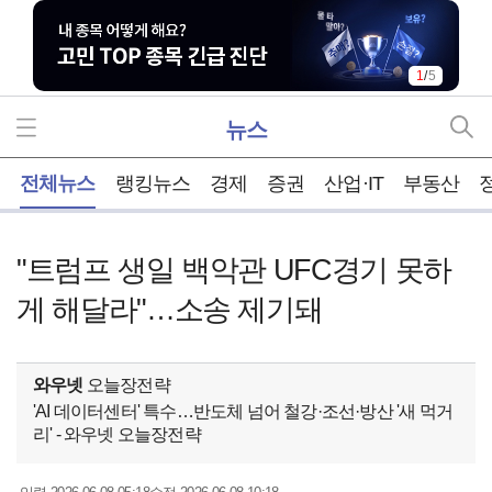
1
/
5
뉴스
홈
전체뉴스
랭킹뉴스
경제
증권
산업·IT
부동산
"트럼프 생일 백악관 UFC경기 못하
게 해달라"…소송 제기돼
와우넷
오늘장전략
'AI 데이터센터' 특수…반도체 넘어 철강·조선·방산 '새 먹거
리' - 와우넷 오늘장전략