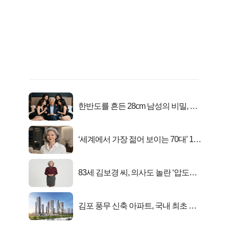
한반도를 흔든 28cm 남성의 비밀, 매
일 밤 즐거워
‘세계에서 가장 젊어 보이는 70대’ 1위
선정…
83세 김보경 씨, 의사도 놀란 ‘압도적
피지컬’
김포 풍무 신축 아파트, 국내 최초 반
값 분양..