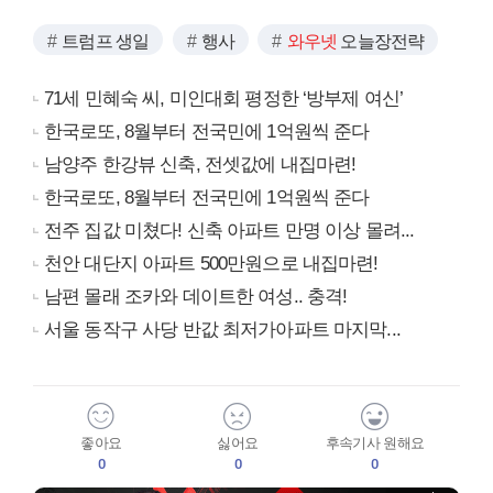
트럼프 생일
행사
와우넷
오늘장전략
71세 민혜숙 씨, 미인대회 평정한 ‘방부제 여신’
한국로또, 8월부터 전국민에 1억원씩 준다
남양주 한강뷰 신축, 전셋값에 내집마련!
한국로또, 8월부터 전국민에 1억원씩 준다
전주 집값 미쳤다! 신축 아파트 만명 이상 몰려...
천안 대단지 아파트 500만원으로 내집마련!
남편 몰래 조카와 데이트한 여성.. 충격!
서울 동작구 사당 반값 최저가아파트 마지막...
좋아요
싫어요
후속기사 원해요
0
0
0