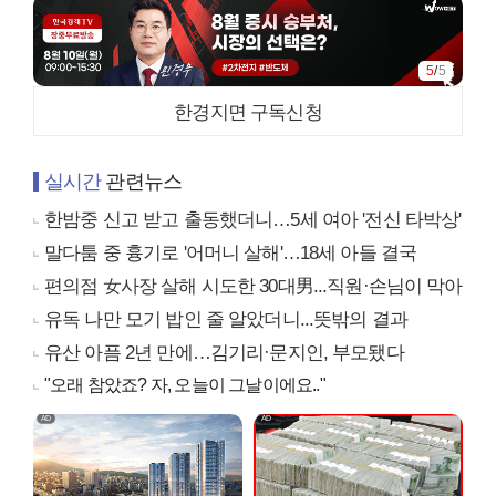
5
/
5
한경지면 구독신청
실시간
관련뉴스
한밤중 신고 받고 출동했더니…5세 여아 '전신 타박상'
말다툼 중 흉기로 '어머니 살해'…18세 아들 결국
편의점 女사장 살해 시도한 30대男...직원·손님이 막아
유독 나만 모기 밥인 줄 알았더니...뜻밖의 결과
유산 아픔 2년 만에…김기리·문지인, 부모됐다
"오래 참았죠? 자, 오늘이 그날이에요.."