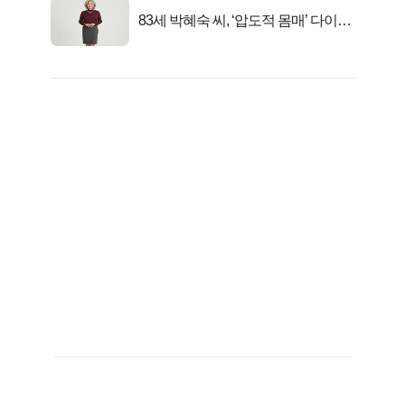
83세 박혜숙 씨, ‘압도적 몸매’ 다이어
트 신 등극