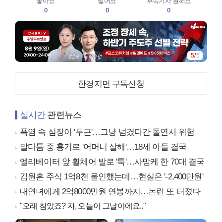
좋아요
싫어요
후속기사 원해요
0
0
0
5
/
5
한경지면 구독신청
실시간
관련뉴스
폭염 속 심장이 '두근'…그냥 넘겼다간 돌연사 위험
말다툼 중 흉기로 '어머니 살해'…18세 아들 결국
엘리베이터 앞 휠체어 발로 '툭'…사망케 한 70대 결국
김원훈 주식 1억8천 올인했는데…현실은 '-2,400만원'
내연녀에게 2억8000만원 연봉까지…논란 또 터졌다
"오래 참았죠? 자, 오늘이 그날이에요.."