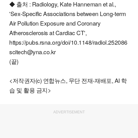
◆ 출처 : Radiology, Kate Hanneman et al.,
'Sex-Specific Associations between Long-term
Air Pollution Exposure and Coronary
Atherosclerosis at Cardiac CT',
https://pubs.rsna.org/doi/10.1148/radiol.252086
scitech@yna.co.kr
(끝)
<저작권자(c) 연합뉴스, 무단 전재-재배포, AI 학
습 및 활용 금지>
ADVERTISEMENT