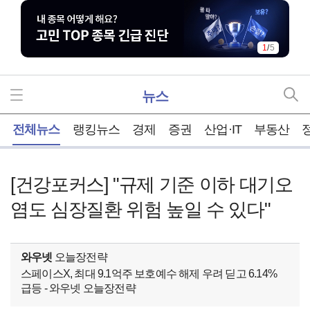
1
/
5
뉴스
홈
전체뉴스
랭킹뉴스
경제
증권
산업·IT
부동산
[건강포커스] "규제 기준 이하 대기오
염도 심장질환 위험 높일 수 있다"
와우넷
오늘장전략
스페이스X, 최대 9.1억주 보호예수 해제 우려 딛고 6.14%
급등 - 와우넷 오늘장전략