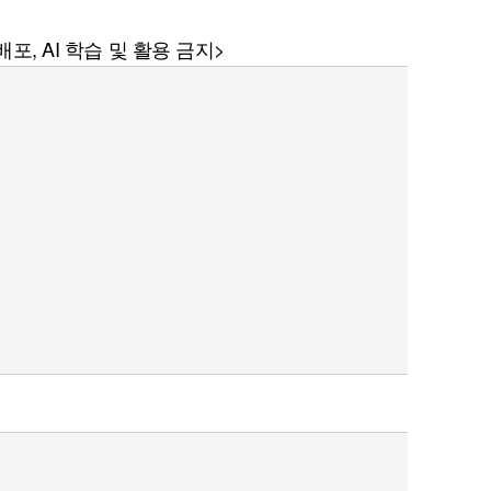
포, AI 학습 및 활용 금지>
퀀텀
이더리움 클래식
9