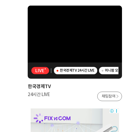
한국경제TV 24시간 LIVE
머니팜 모닝라이브 -
한국경제TV
24시간 LIVE
채팅참여