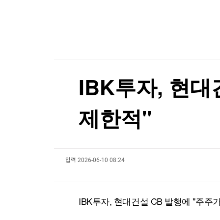
한국경제TV
뉴스홈
'규제 풍선효과?' 지수 레버리지, 거래·자금유입
머니팜 모닝라이브
증권
굿모닝 작전
금융
[포토+] 박정민, '멋짐 가득한 모습~'
오늘장 뭐사지?
부동산
"나야, '흑백요리사' 시즌3"
[오후5시] 뉴스플러스
사회
온로드 (ON ROAD) 인사이트
글로벌경제
[온에어] 종목쇼
IBK투자, 현
랭킹뉴스
웹젠 2분기 영업익 57억원…전년 동기 대비 8.4%
제한적"
웹젠 2분기 영업익 57억원…전년 동기 대비 8.4%
미네르바아카데미
증권 데이터
입력
2026-06-10 08:24
스페셜강의
특징주 뉴스
투자/재테크
매매신호 (랭킹100
부동산/세무
투자분석
IBK투자, 현대건설 CB 발행에 "주주
산업
국내증시
[모집-3기-] 돈버는 트레이딩 투자 북클럽
환율