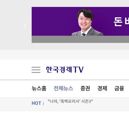
 꽝 없는 룰렛 이벤트
뉴스홈
전체뉴스
증권
경제
금융
HOT
웹젠 2분기 영업익 57억원…전년 동기 대비 8.4%
17세 고교생, 주식 투자로 번 100만원 이웃돕기 
ON AIR
뉴스
[속보] 반도체 쉬어가는 틈에 날았다…수출 '잭팟