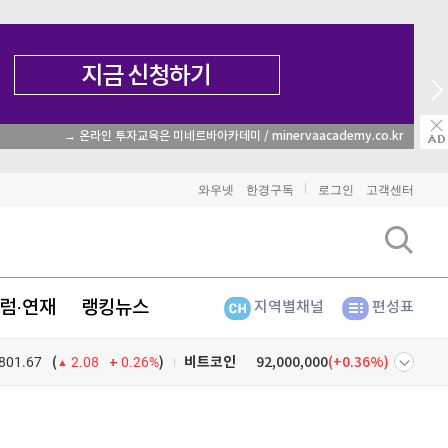
→ 온라인 투자교육은 미네르바아카데미 / minervaacademy.co.kr
와우넷
한경구독
로그인
고객센터
럼·연재
랭킹뉴스
지역별채널
편성표
801.67
0.26%
)
비트코인
92,000,000
(
0.36%
)
(
2.08
이더리움
2,711,000
(
1.61%
)
넷
주식창