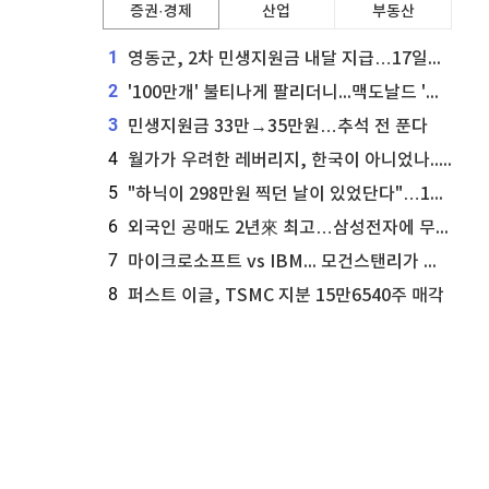
증권·경제
산업
부동산
1
영동군, 2차 민생지원금 내달 지급…17일부터 신청 접수
2
'100만개' 불티나게 팔리더니...맥도날드 '충주찰옥수수버거' 돌연 판매 종료
3
민생지원금 33만→35만원…추석 전 푼다
4
월가가 우려한 레버리지, 한국이 아니었나...'상황 인식' 못한 아셴브레너의 추락
5
"하닉이 298만원 찍던 날이 있었단다"…100만 클릭 '전래동화' 정체
6
외국인 공매도 2년來 최고…삼성전자에 무슨일이 [B급기자의 B급리포트]
7
마이크로소프트 vs IBM... 모건스탠리가 선택한 하이퍼스케일러 투자 유망주
8
퍼스트 이글, TSMC 지분 15만6540주 매각