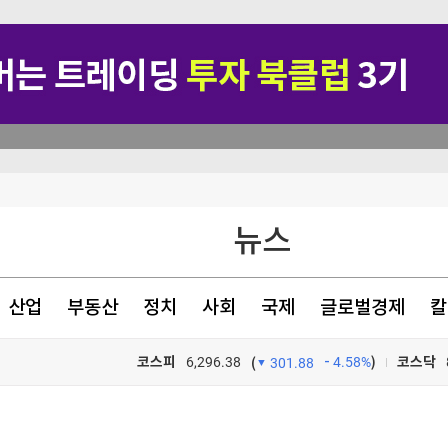
뉴스
산업
부동산
정치
사회
국제
글로벌경제
칼
↓(종합)
코스피
6,296.38
4.58%
)
코스닥
(
301.88
기부
TV프로그램
와우
'에 줄줄이 강세