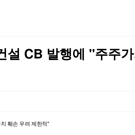
TV홈
무료방송
전체뉴스
액 상위권 포진
증권
파트너스
경제
종목핫라인
추천 상
산업
경제
오늘의 
정치
생활경제
수익후기
국제
기업·CEO
이벤트
칼럼·연재
대건설 CB 발행에 "주주
특집방송
↓(종합)
전체 프로그램
↓(종합)
채널/편성
지역별채널
)
편성표
가치 훼손 우려 제한적"