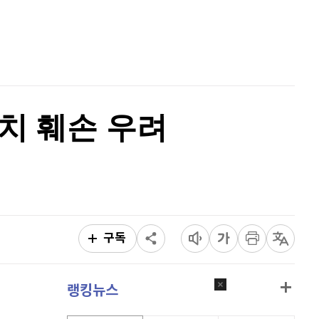
리플
1,490
(
-1.64%
)
홈
AI추천
비트코인 캐시
305,300
(
0.36%
)
품
마켓이슈
특징주
이벤트
이오스
896
(
-0.45%
)
비트코인 골드
1,313
(
-763.82%
)
가치 훼손 우려
퀀텀
929
(
1.86%
)
이더리움 클래식
9,245
(
0.33%
)
비트코인
92,000,000
(
0.36%
)
구독
랭킹뉴스