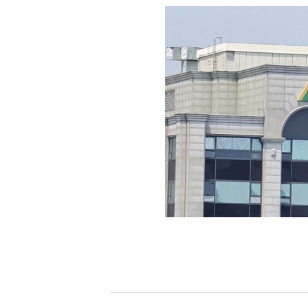
[할인50%] 한·미 투자 올인원 클래스
해외증시