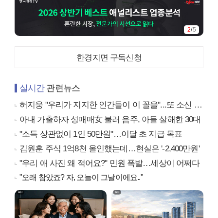
3
/
5
한경지면 구독신청
실시간
관련뉴스
허지웅 "우리가 지지한 인간들이 이 꼴을"...또 소신 발언
아내 가출하자 성매매女 불러 음주, 아들 살해한 30대
"소득 상관없이 1인 50만원"…이달 초 지급 목표
김원훈 주식 1억8천 올인했는데…현실은 '-2,400만원'
"우리 애 사진 왜 적어요?" 민원 폭발…세상이 어쩌다
"오래 참았죠? 자, 오늘이 그날이에요.."