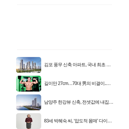
김포 풍무 신축 아파트, 국내 최초 반
값 분양..
길이만 27cm…70대 男의 비결이..충
격!
남양주 한강뷰 신축, 전셋값에 내집마
련!
83세 박혜숙 씨, ‘압도적 몸매’ 다이어
트 신 등극