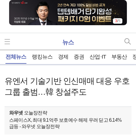
3
/
5
뉴스
홈
전체뉴스
랭킹뉴스
경제
증권
산업·IT
부동산
유엔서 기술기반 인신매매 대응 우호
그룹 출범…韓 창설주도
와우넷
오늘장전략
스페이스X, 최대 9.1억주 보호예수 해제 우려 딛고 6.14%
급등 - 와우넷 오늘장전략