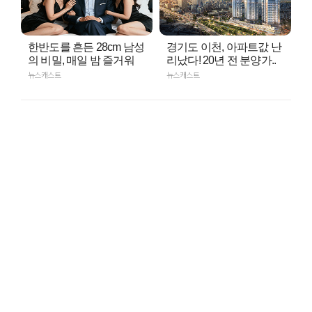
한반도를 흔든 28cm 남성
경기도 이천, 아파트값 난
의 비밀, 매일 밤 즐거워
리났다! 20년 전 분양가..
뉴스캐스트
뉴스캐스트