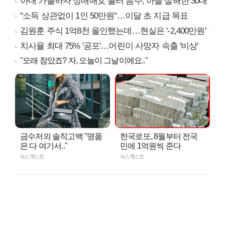
아내 가출하자 성매매女 불러 음주, 아들 살해한 30대
"소득 상관없이 1인 50만원"…이달 초 지급 목표
김원훈 주식 1억8천 올인했는데…현실은 '-2,400만원'
치사율 최대 75% '공포'…어린이 사망자 속출 '비상'
"오래 참았죠? 자, 오늘이 그날이에요.."
금수저의 솔직고백 "명품
한국로또, 8월부터 전국
은 다 여기서.."
민에 1억원씩 준다
뉴스캐스트
뉴스캐스트