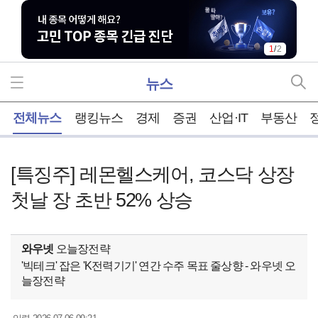
1
/
2
뉴스
홈
전체뉴스
랭킹뉴스
경제
증권
산업·IT
부동산
[특징주] 레몬헬스케어, 코스닥 상장
첫날 장 초반 52% 상승
와우넷
오늘장전략
'빅테크' 잡은 'K전력기기' 연간 수주 목표 줄상향 - 와우넷 오
늘장전략