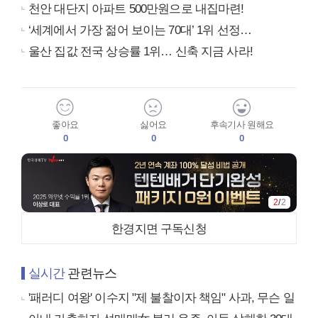
천안 대단지 아파트 500만원으로 내집마련!
‘세계에서 가장 젊어 보이는 70대’ 1위 선정…
울산 집값 전국 상승률 1위… 신축 지금 사라!
좋아요
싫어요
후속기사 원해요
0
0
0
2
/
2
한경지면 구독신청
실시간
관련뉴스
'패러디 여왕' 이수지 "제 불찰이자 책임" 사과, 무슨 일