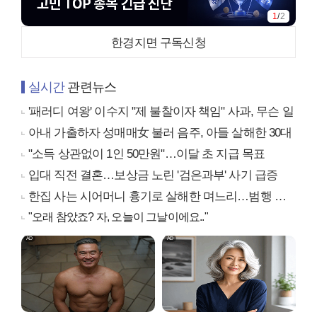
2
/
2
한경지면 구독신청
실시간
관련뉴스
'패러디 여왕' 이수지 "제 불찰이자 책임" 사과, 무슨 일
아내 가출하자 성매매女 불러 음주, 아들 살해한 30대
"소득 상관없이 1인 50만원"…이달 초 지급 목표
입대 직전 결혼…보상금 노린 '검은과부' 사기 급증
한집 사는 시어머니 흉기로 살해한 며느리…범행 동기는
"오래 참았죠? 자, 오늘이 그날이에요.."