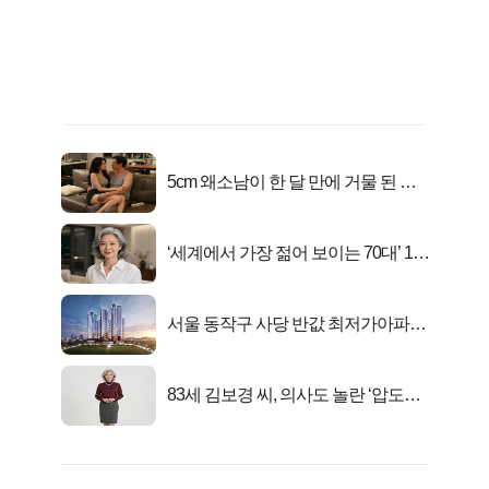
5cm 왜소남이 한 달 만에 거물 된 사
연
‘세계에서 가장 젊어 보이는 70대’ 1위
선정…
서울 동작구 사당 반값 최저가아파트
마지막...
83세 김보경 씨, 의사도 놀란 ‘압도적
피지컬’