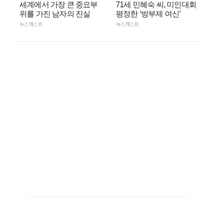
세계에서 가장 큰 중요부
71세 민혜숙 씨, 미인대회
위를 가진 남자의 진실
평정한 ‘방부제 여신’
뉴스캐스트
뉴스캐스트