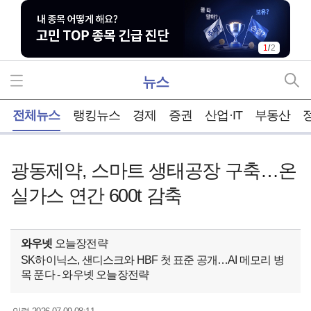
1
/
2
뉴스
홈
전체뉴스
랭킹뉴스
경제
증권
산업·IT
부동산
광동제약, 스마트 생태공장 구축…온
실가스 연간 600t 감축
와우넷
오늘장전략
SK하이닉스, 샌디스크와 HBF 첫 표준 공개…AI 메모리 병
목 푼다 - 와우넷 오늘장전략