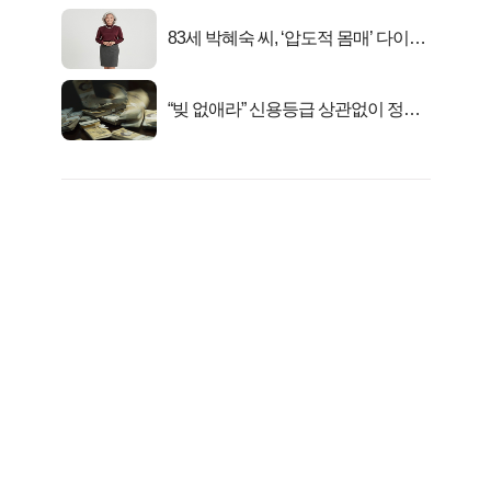
83세 박혜숙 씨, ‘압도적 몸매’ 다이어
트 신 등극
“빚 없애라” 신용등급 상관없이 정부
서 2억지원!