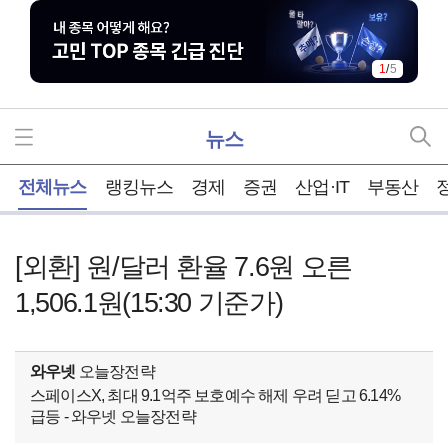
1
/
5
뉴스
홈
전체뉴스
랭킹뉴스
경제
증권
산업·IT
부동산
[외환] 원/달러 환율 7.6원 오른
1,506.1원(15:30 기준가)
와우넷
오늘장전략
스페이스X, 최대 9.1억주 보호예수 해제 우려 딛고 6.14%
급등 - 와우넷 오늘장전략