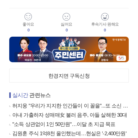
좋아요
싫어요
후속기사 원해요
0
0
0
5
/
5
한경지면 구독신청
실시간
관련뉴스
허지웅 "우리가 지지한 인간들이 이 꼴을"...또 소신 발언
아내 가출하자 성매매女 불러 음주, 아들 살해한 30대
"소득 상관없이 1인 50만원"…이달 초 지급 목표
김원훈 주식 1억8천 올인했는데…현실은 '-2,400만원'