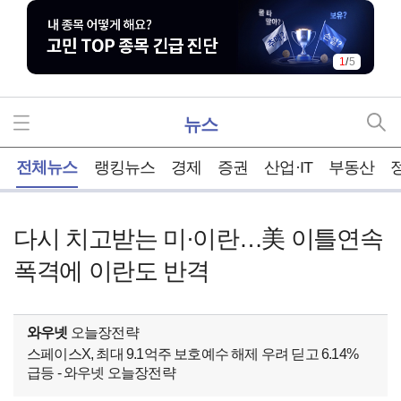
1
/
5
뉴스
홈
전체뉴스
랭킹뉴스
경제
증권
산업·IT
부동산
다시 치고받는 미·이란…美 이틀연속
폭격에 이란도 반격
와우넷
오늘장전략
스페이스X, 최대 9.1억주 보호예수 해제 우려 딛고 6.14%
급등 - 와우넷 오늘장전략