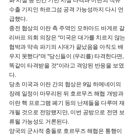
수출 기지인 하르그섬 공격 가능성까지 다시 언
급했다.
종전 협상의 이란 측 주역인 모하마드 바게르 갈
리바프 의회 의장은 "미국은 대가를 치르지 않는
협박과 약속 파기의 시대가 끝났음을 아직도 배
우지 못했다"며 "당신들이 (우리를) 타격한다면,
똑같이 타격받을 것"이라고 격앙된 반응을 보였
다.
당초 미국과 이란 간의 협상은 9일 하메네이의
장례 일정이 마무리된 뒤 호르무즈 해협 개방과
이란 핵 프로그램 폐기 등의 난제들을 다루며 재
개될 것으로 전망됐지만, 이번 공방으로 전면 보
류될 가능성도 거론된다.
양국의 군사적 충돌로 호르무즈 해협은 통행이