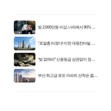
빚 2,000만원 이상, 나라에서 90% 갚
아준다!
"로얄층 터졌다! 이천 대원칸타빌 잔
여세대 긴급 공개"
“빚 없애라” 신용등급 상관없이 정부
서 2억지원!
부산 최고급 로또 아파트 선착순 줍줍
떴다!