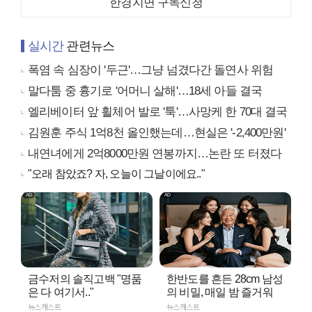
한경지면 구독신청
실시간
관련뉴스
폭염 속 심장이 '두근'…그냥 넘겼다간 돌연사 위험
말다툼 중 흉기로 '어머니 살해'…18세 아들 결국
엘리베이터 앞 휠체어 발로 '툭'…사망케 한 70대 결국
김원훈 주식 1억8천 올인했는데…현실은 '-2,400만원'
내연녀에게 2억8000만원 연봉까지…논란 또 터졌다
"오래 참았죠? 자, 오늘이 그날이에요.."
금수저의 솔직고백 "명품
한반도를 흔든 28cm 남성
은 다 여기서.."
의 비밀, 매일 밤 즐거워
뉴스캐스트
뉴스캐스트