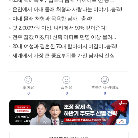
83세 박혜숙 씨, ‘압도적 몸매’ 다이어트 신 등극
온천에서 아내 몰래 처형과 사랑나눈 이야기..충격!
아내 몰래 처형과 목욕한 남자.. 충격!
빚 2,000만원 이상, 나라에서 90% 갚아준다!
전주 집값 미쳤다! 신축 아파트 만명 이상 몰려...
20대 여성과 결혼한 70대 할아버지 비결이..충격!
세계에서 가장 큰 중요부위를 가진 남자의 진실
좋아요
싫어요
후속기사 원해요
0
0
0
5
/
5