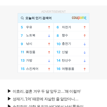
ADVERTISEMENT
▶
이효리, 결혼 겨우 두 달 앞두고…'왜 이럴까'
▶
성재기, '1억' 때문에 자살한 줄 알았더니…
▶
女직장인, 야한 옷 입자 바다에서 낯선 男들이