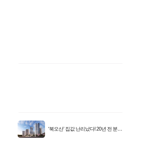
‘북오산’ 집값 난리났다! 20년 전 분양
가..