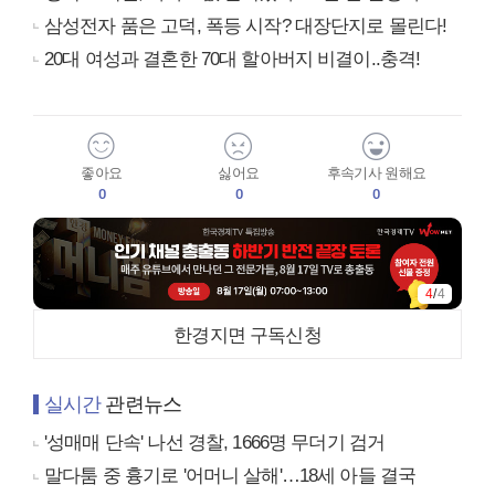
삼성전자 품은 고덕, 폭등 시작? 대장단지로 몰린다!
20대 여성과 결혼한 70대 할아버지 비결이..충격!
좋아요
싫어요
후속기사 원해요
0
0
0
4
/
4
한경지면 구독신청
실시간
관련뉴스
'성매매 단속' 나선 경찰, 1666명 무더기 검거
말다툼 중 흉기로 '어머니 살해'…18세 아들 결국