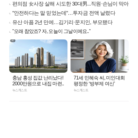
편의점 女사장 살해 시도한 30대男...직원·손님이 막아
"안전하다는 말 믿었는데"…투자금 전액 날렸다
유산 아픔 2년 만에…김기리·문지인, 부모됐다
"오래 참았죠? 자, 오늘이 그날이에요.."
충남 홍성 집값 난리났다!
71세 민혜숙 씨, 미인대회
2000만원으로 내집 마련..
평정한 ‘방부제 여신’
뉴스캐스트
뉴스캐스트