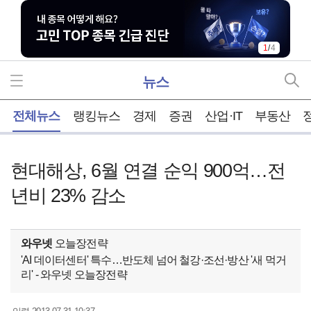
1
/
4
뉴스
홈
전체뉴스
랭킹뉴스
경제
증권
산업·IT
부동산
현대해상, 6월 연결 순익 900억…전
년비 23% 감소
와우넷
오늘장전략
'AI 데이터센터' 특수…반도체 넘어 철강·조선·방산 '새 먹거
리' - 와우넷 오늘장전략